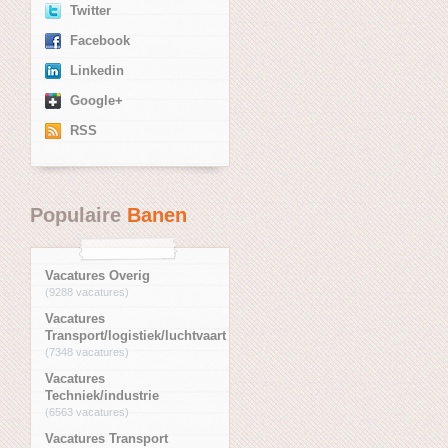
Twitter
Facebook
Linkedin
Google+
RSS
Populaire
Banen
Vacatures Overig
(9288 vacatures)
Vacatures
Transport/logistiek/luchtvaart
(7348 vacatures)
Vacatures
Techniek/industrie
(6563 vacatures)
Vacatures Transport