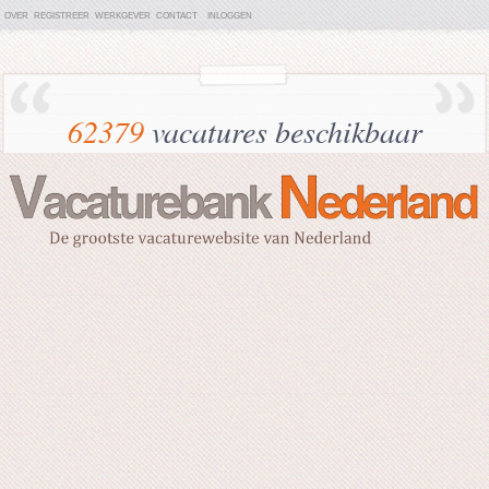
OVER
REGISTREER
WERKGEVER
CONTACT
INLOGGEN
62379
vacatures beschikbaar