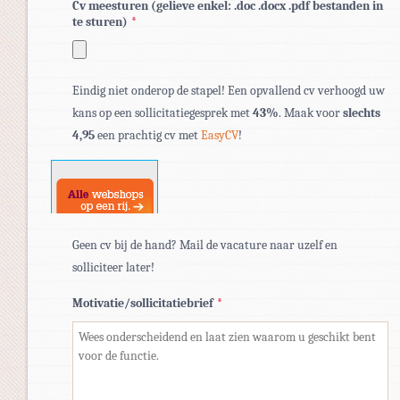
Cv meesturen (gelieve enkel: .doc .docx .pdf bestanden in
te sturen)
*
Toegestane
Eindig niet onderop de stapel! Een opvallend cv verhoogd uw
bestandstypen:
kans op een sollicitatiegesprek met
43%
. Maak voor
slechts
pdf,
4,95
een prachtig cv met
EasyCV
!
doc,
docx.
Geen cv bij de hand? Mail de vacature naar uzelf en
solliciteer later!
Motivatie/sollicitatiebrief
*