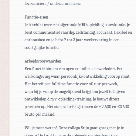
leveranciers / onderaannemers.
Functie-eisen
Je beschikt over een afgeronde MBO opleiding bouwkunde. Je
bent communicatief vaardig, zelfstandig, accuraat, flexibel en
enthousiast en je hebt 2 tot 3 jaar werkervaring in een
soortgelijke functie.
Arbeidsvoorwaarden
Een functie binnen een open en informele werksfeer. Een
werkomgeving waar persoonlijke ontwikkeling voorop staat.
Het betreft een fulltime functie voor 40 uur per week,
waarbij je volop de mogelijkheid krijgt om jezelf te blijven
ontwikkelen d.m.v. opleiding/training. Je bouwt direct
pensioen op. Het startsalaris ligt tussen de €2.600 en €3.600
bruto per maand.
Wil je meer weten? Onze collega Stijn gaat graag met je in
gesprek! Je kunt hem op de volgende manier bereiken: