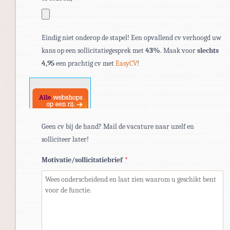
Toegestane
Eindig niet onderop de stapel! Een opvallend cv verhoogd uw
bestandstypen:
kans op een sollicitatiegesprek met
43%
. Maak voor
slechts
pdf,
4,95
een prachtig cv met
EasyCV
!
doc,
docx.
Geen cv bij de hand? Mail de vacature naar uzelf en
solliciteer later!
Motivatie/sollicitatiebrief
*