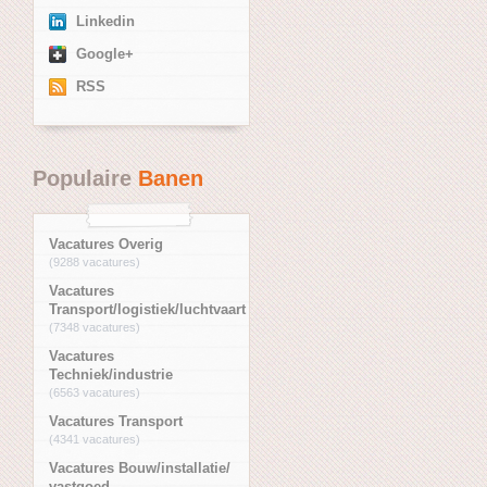
Linkedin
Google+
RSS
Populaire
Banen
Vacatures Overig
(9288 vacatures)
Vacatures
Transport/logistiek/luchtvaart
(7348 vacatures)
Vacatures
Techniek/industrie
(6563 vacatures)
Vacatures Transport
(4341 vacatures)
Vacatures Bouw/installatie/
vastgoed