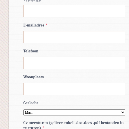
Achternaam
E-mailadres
*
Telefoon
Woonplaats
Geslacht
Cv meesturen (gelieve enkel: .doc .docx .pdf bestanden in
te sturen)
*