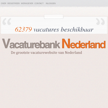
OVER
REGISTREER
WERKGEVER
CONTACT
INLOGGEN
62379
vacatures beschikbaar