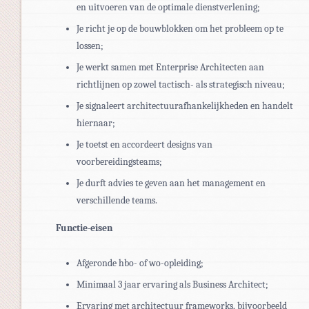
en uitvoeren van de optimale dienstverlening;
Je richt je op de bouwblokken om het probleem op te
lossen;
Je werkt samen met Enterprise Architecten aan
richtlijnen op zowel tactisch- als strategisch niveau;
Je signaleert architectuurafhankelijkheden en handelt
hiernaar;
Je toetst en accordeert designs van
voorbereidingsteams;
Je durft advies te geven aan het management en
verschillende teams.
Functie-eisen
Afgeronde hbo- of wo-opleiding;
Minimaal 3 jaar ervaring als Business Architect;
Ervaring met architectuur frameworks, bijvoorbeeld