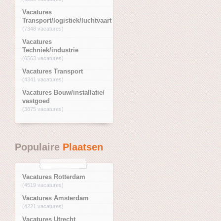
Vacatures
Transport/logistiek/luchtvaart
(7348 vacatures)
Vacatures
Techniek/industrie
(6563 vacatures)
Vacatures Transport
(4341 vacatures)
Vacatures Bouw/installatie/
vastgoed
(3875 vacatures)
Populaire
Plaatsen
Vacatures Rotterdam
(4519 vacatures)
Vacatures Amsterdam
(4221 vacatures)
Vacatures Utrecht