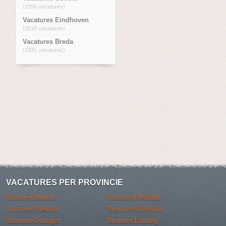
(2958 vacatures)
Vacatures Eindhoven
(2518 vacatures)
Vacatures Breda
(1831 vacatures)
VACATURES PER PROVINCIE
Vacatures Drenthe
Vacatures Flevoland
Vacatures Friesland
Vacatures Gelderland
Vacatures Groningen
Vacatures Limburg