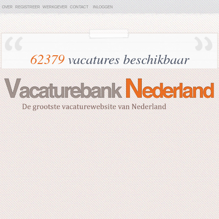
OVER
REGISTREER
WERKGEVER
CONTACT
INLOGGEN
62379
vacatures beschikbaar