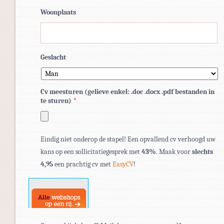
Woonplaats
Geslacht
Cv meesturen (gelieve enkel: .doc .docx .pdf bestanden in
te sturen)
*
Toegestane
Eindig niet onderop de stapel! Een opvallend cv verhoogd uw
bestandstypen:
kans op een sollicitatiegesprek met
43%
. Maak voor
slechts
pdf,
4,95
een prachtig cv met
EasyCV
!
doc,
docx.