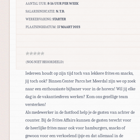
AANTAL UUR:
8-16 UUR PER WEEK
SALARISINDICATIE:
N.T.B.
WERKERVARING:
STARTER
PLAATSINGSDATUM:
17 MAART 2023
(NOG NIET BEOORDEELD)
Iedereen houdt op zijn tijd toch van lekkere frites en snacks,
jij toch ook? Binnen Center Parcs het Meerdal zijn we op zoek
naar een enthousiaste bijbaner voor in de horeca! Wil jij elke
dag in de vakantiesferen werken? Kom ons gezellige team
versterken!
Als medewerker in de fastfood help je de gasten van achter de
counter. Bij de Frites Affairs kunnen de gasten terecht voor
de heerlijke frites maar ook voor hamburgers, snacks of
gewoon voor een verkoelend ijsje en dat allemaal in de