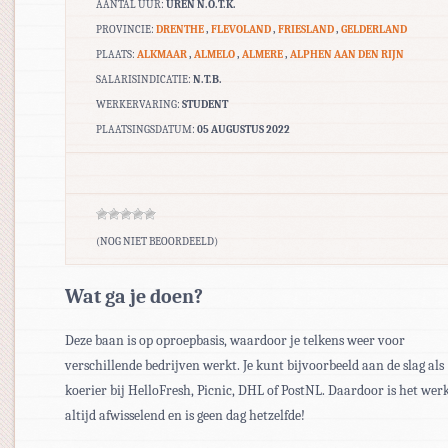
AANTAL UUR:
UREN N.O.T.K.
PROVINCIE:
DRENTHE
,
FLEVOLAND
,
FRIESLAND
,
GELDERLAND
PLAATS:
ALKMAAR
,
ALMELO
,
ALMERE
,
ALPHEN AAN DEN RIJN
SALARISINDICATIE:
N.T.B.
WERKERVARING:
STUDENT
PLAATSINGSDATUM:
05 AUGUSTUS 2022
(NOG NIET BEOORDEELD)
Wat ga je doen?
Deze baan is op oproepbasis, waardoor je telkens weer voor
verschillende bedrijven werkt. Je kunt bijvoorbeeld aan de slag als
koerier bij HelloFresh, Picnic, DHL of PostNL. Daardoor is het wer
altijd afwisselend en is geen dag hetzelfde!