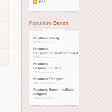
RSS
Populaire
Banen
Vacatures Overig
(9288 vacatures)
Vacatures
Transport/logistiek/luchtvaart
(7348 vacatures)
Vacatures
Techniek/industrie
(6563 vacatures)
Vacatures Transport
(4341 vacatures)
Vacatures Bouw/installatie/
vastgoed
k
(3875 vacatures)