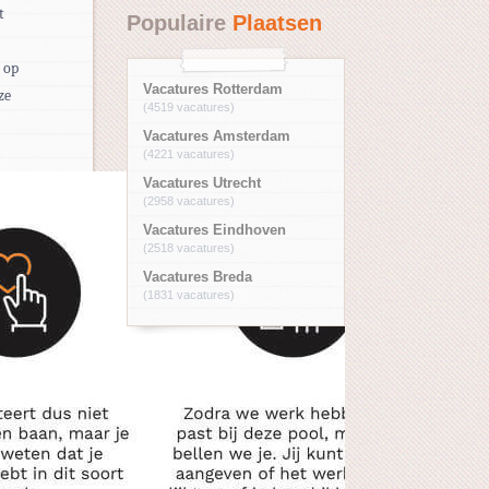
t
Populaire
Plaatsen
n op
Vacatures Rotterdam
ze
(4519 vacatures)
Vacatures Amsterdam
(4221 vacatures)
Vacatures Utrecht
(2958 vacatures)
Vacatures Eindhoven
(2518 vacatures)
Vacatures Breda
(1831 vacatures)