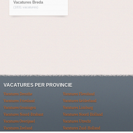
Vacatures Breda
(1831 vacatures)
VACATURES PER PROVINCIE
Vacatures Drenthe
Vacatures Flevoland
Vacatures Friesland
Vacatures Gelderland
Vacatures Groningen
Vacatures Limburg
Vacatures Noord-Brabant
Vacatures Noord-Holland
Vacatures Overijssel
Vacatures Utrecht
Vacatures Zeeland
Vacatures Zuid-Holland