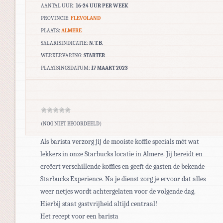
AANTAL UUR:
16-24 UUR PER WEEK
PROVINCIE:
FLEVOLAND
PLAATS:
ALMERE
SALARISINDICATIE:
N.T.B.
WERKERVARING:
STARTER
PLAATSINGSDATUM:
17 MAART 2023
(NOG NIET BEOORDEELD)
Als barista verzorg jij de mooiste koffie specials mét wat
lekkers in onze Starbucks locatie in Almere. Jij bereidt en
creëert verschillende koffies en geeft de gasten de bekende
Starbucks Experience. Na je dienst zorg je ervoor dat alles
weer netjes wordt achtergelaten voor de volgende dag.
Hierbij staat gastvrijheid altijd centraal!
Het recept voor een barista