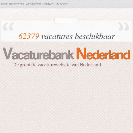
OVER
REGISTREER
WERKGEVER
CONTACT
INLOGGEN
62379
vacatures beschikbaar