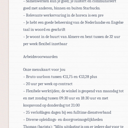
– Samenwerken kun je goed; je luistert en communiceert
goed met anderen, binnen en buiten Starbucks.
– Relevante werkervaring in de horeca is een pre
– Je hebt een goede beheersing van de Nederlandse en Engelse
taal in woord en geschrift
– Je woont in de buurt van Almere en bent tussen de 32 uur
per week flexibel inzetbaar
Arbeidsvoorwaarden
Onze menukaart voor jou
– Bruto uurloon tussen €11,75 en €13,28 plus
– 20 uur per week op contract
– Flexibele werktijden; de winkel is geopend van maandag tot
en met zondag tussen 09:30 uur en 18:30 uur en met
koopavond op donderdag tot 21:00
– 25 verlofdagen dagen bij een fulltime dienstverband
– Diverse opleidings- en doorgroeimogelijkheden
Thomas (barista): “Mijn uitdaging is om er iedere dag voor te