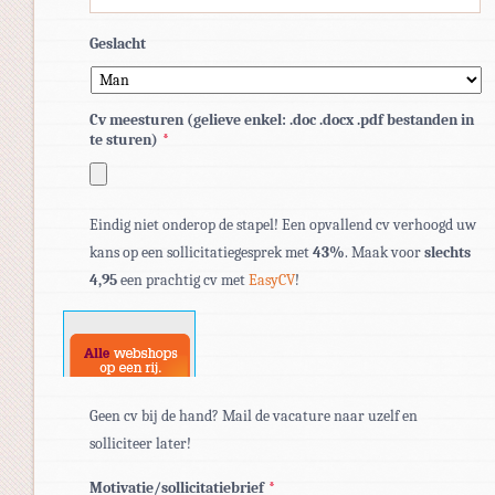
Geslacht
Cv meesturen (gelieve enkel: .doc .docx .pdf bestanden in
te sturen)
*
Toegestane
Eindig niet onderop de stapel! Een opvallend cv verhoogd uw
bestandstypen:
kans op een sollicitatiegesprek met
43%
. Maak voor
slechts
pdf,
4,95
een prachtig cv met
EasyCV
!
doc,
docx.
Geen cv bij de hand? Mail de vacature naar uzelf en
solliciteer later!
Motivatie/sollicitatiebrief
*