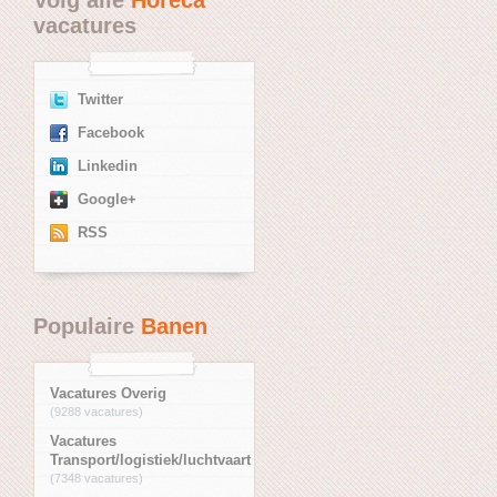
vacatures
Twitter
Facebook
Linkedin
Google+
RSS
Populaire
Banen
Vacatures Overig
(9288 vacatures)
Vacatures
Transport/logistiek/luchtvaart
(7348 vacatures)