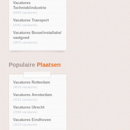
Vacatures
Techniek/industrie
(6563 vacatures)
Vacatures Transport
(4341 vacatures)
Vacatures Bouw/installatie/
vastgoed
(3875 vacatures)
Populaire
Plaatsen
Vacatures Rotterdam
(4519 vacatures)
Vacatures Amsterdam
(4221 vacatures)
Vacatures Utrecht
(2958 vacatures)
Vacatures Eindhoven
(2518 vacatures)