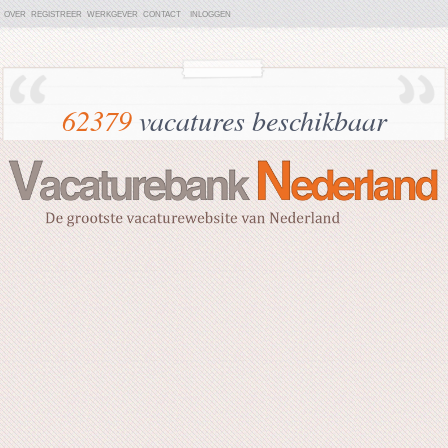
OVER
REGISTREER
WERKGEVER
CONTACT
INLOGGEN
62379
vacatures beschikbaar