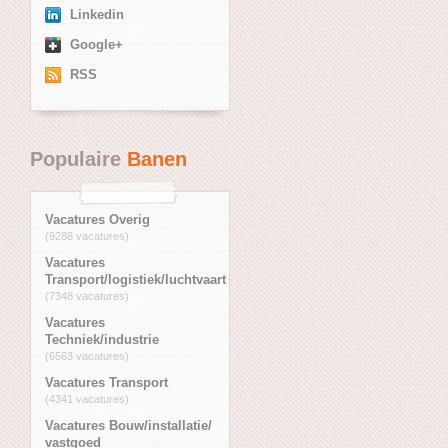
Linkedin
Google+
RSS
Populaire
Banen
Vacatures Overig
(9288 vacatures)
Vacatures
Transport/logistiek/luchtvaart
(7348 vacatures)
Vacatures
Techniek/industrie
(6563 vacatures)
Vacatures Transport
(4341 vacatures)
Vacatures Bouw/installatie/
vastgoed