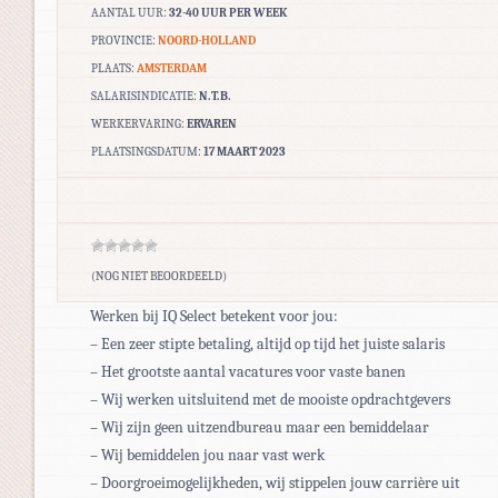
AANTAL UUR:
32-40 UUR PER WEEK
PROVINCIE:
NOORD-HOLLAND
PLAATS:
AMSTERDAM
SALARISINDICATIE:
N.T.B.
WERKERVARING:
ERVAREN
PLAATSINGSDATUM:
17 MAART 2023
(NOG NIET BEOORDEELD)
Werken bij IQ Select betekent voor jou:
– Een zeer stipte betaling, altijd op tijd het juiste salaris
– Het grootste aantal vacatures voor vaste banen
– Wij werken uitsluitend met de mooiste opdrachtgevers
– Wij zijn geen uitzendbureau maar een bemiddelaar
– Wij bemiddelen jou naar vast werk
– Doorgroeimogelijkheden, wij stippelen jouw carrière uit