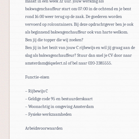
maakt in een week 32 uur. Jouw werkdag als
bakwagenchauffeur start om 07:00 in de ochtend en je bent
rond 16:00 weer terug op de zaak. De goederen worden
vervoerd op rolcontainers. Bij deze opdrachtgever ben je ook
als beginnend bakwagenchauffeur ook van harte welkom.
Ben jij die topper die wij zoeken?
Ben jij in het bezit van jouw C rijbewijs en wil jij graag aan de
slag als bakwagenchauffeur? Stuur dan snel je CV door naar
amsterdam@iqselect.nl of bel naar 020-2385555.
Functie-eisen
– Rijbewijs C
– Geldige code 95 en bestuurderskaart
– Woonachtig in omgeving Amsterdam
– Fysieke werkzaamheden
Arbeidsvoorwaarden