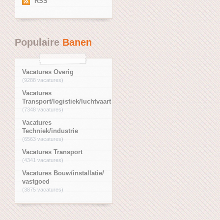
RSS
Populaire
Banen
Vacatures Overig
(9288 vacatures)
Vacatures
Transport/logistiek/luchtvaart
(7348 vacatures)
Vacatures
Techniek/industrie
(6563 vacatures)
Vacatures Transport
(4341 vacatures)
Vacatures Bouw/installatie/
vastgoed
(3875 vacatures)