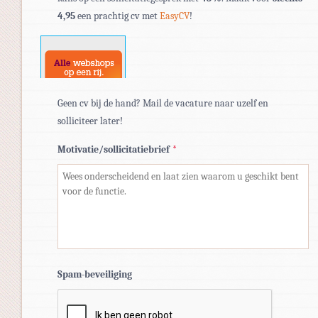
pdf,
4,95
een prachtig cv met
EasyCV
!
doc,
docx.
Geen cv bij de hand? Mail de vacature naar uzelf en
solliciteer later!
Motivatie/sollicitatiebrief
*
Spam-beveiliging