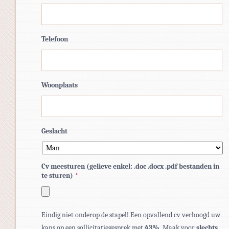
Telefoon
Woonplaats
Geslacht
Cv meesturen (gelieve enkel: .doc .docx .pdf bestanden in
te sturen)
*
Toegestane
Eindig niet onderop de stapel! Een opvallend cv verhoogd uw
bestandstypen:
kans op een sollicitatiegesprek met
43%
. Maak voor
slechts