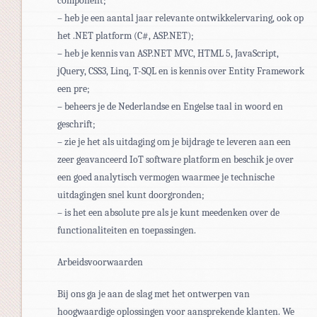
component;
– heb je een aantal jaar relevante ontwikkelervaring, ook op
het .NET platform (C#, ASP.NET);
– heb je kennis van ASP.NET MVC, HTML 5, JavaScript,
jQuery, CSS3, Linq, T-SQL en is kennis over Entity Framework
een pre;
– beheers je de Nederlandse en Engelse taal in woord en
geschrift;
– zie je het als uitdaging om je bijdrage te leveren aan een
zeer geavanceerd IoT software platform en beschik je over
een goed analytisch vermogen waarmee je technische
uitdagingen snel kunt doorgronden;
– is het een absolute pre als je kunt meedenken over de
functionaliteiten en toepassingen.
Arbeidsvoorwaarden
Bij ons ga je aan de slag met het ontwerpen van
hoogwaardige oplossingen voor aansprekende klanten. We