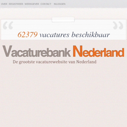
OVER
REGISTREER
WERKGEVER
CONTACT
INLOGGEN
62379
vacatures beschikbaar