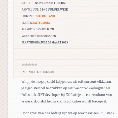
SOORT DIENSTVERBAND:
FULLTIME
AANTAL UUR:
32-40 UUR PER WEEK
PROVINCIE:
GELDERLAND
PLAATS:
ZALTBOMMEL
SALARISINDICATIE:
N.T.B.
WERKERVARING:
ERVAREN
PLAATSINGSDATUM:
16 MAART 2023
(NOG NIET BEOORDEELD)
Wil jij de mogelijkheid krijgen om als softwareontwikkelaar
je eigen stempel te drukken op nieuwe ontwikkelingen? Als
Full stack .NET developer bij AVIC zie je direct resultaat van
je werk, doordat het in klantapplicaties wordt toegepast.
Door groei van ons bedrijf zijn we op zoek naar een Full stack