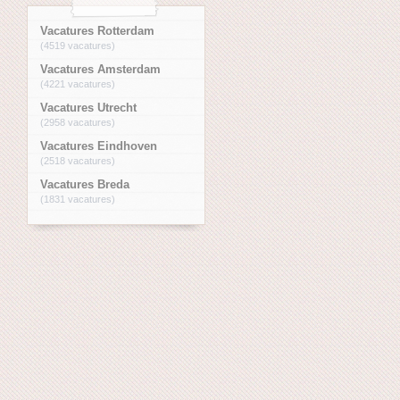
Vacatures Rotterdam
(4519 vacatures)
Vacatures Amsterdam
(4221 vacatures)
Vacatures Utrecht
(2958 vacatures)
Vacatures Eindhoven
(2518 vacatures)
Vacatures Breda
(1831 vacatures)