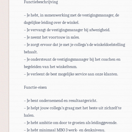
Functiebeschrijving
– Je hebt, in samenwerking met de vestigingsmanager, de
dagelijkse leiding over de winkel.
– Je vervangt de vestigingsmanager bij afwezigheid.
– Je neemt het voortouw in sales.
– Je zorgt ervoor dat je met je collega’s de winkeldoelstelling
behaalt.
– Je ondersteunt de vestigingsmanager bij het coachen en
begeleiden van het winkelteam.
– Je verleent de best mogelijke service aan onze klanten.
Functie-eisen
– Je bent ondernemend en resultaatgericht.
– Je helpt jouw collega’s graag met het beste uit zichzelf te
halen.
– Je hebt ambitie om door te groeien als leidinggevende.
– Je hebt minimaal MBO 3 werk- en denkniveau.