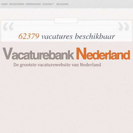
OVER
REGISTREER
WERKGEVER
CONTACT
INLOGGEN
62379
vacatures beschikbaar