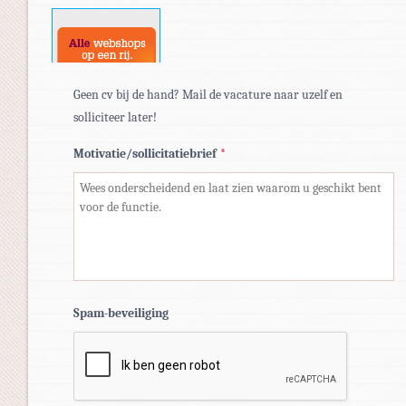
docx.
Geen cv bij de hand? Mail de vacature naar uzelf en
solliciteer later!
Motivatie/sollicitatiebrief
*
Spam-beveiliging