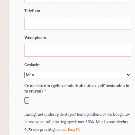
Telefoon
Woonplaats
Geslacht
Cv meesturen (gelieve enkel: .doc .docx .pdf bestanden in
te sturen)
*
Toegestane
Eindig niet onderop de stapel! Een opvallend cv verhoogd uw
bestandstypen:
kans op een sollicitatiegesprek met
43%
. Maak voor
slechts
pdf,
4,95
een prachtig cv met
EasyCV
!
doc,