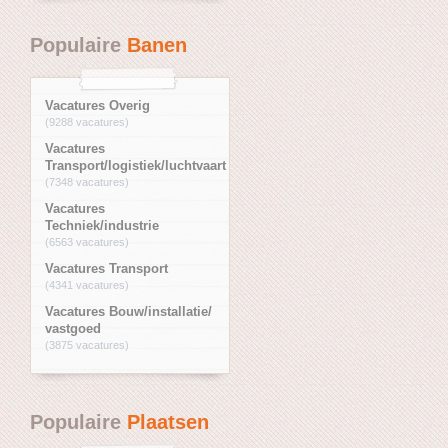
Populaire
Banen
Vacatures Overig
(9288 vacatures)
Vacatures
Transport/logistiek/luchtvaart
(7348 vacatures)
Vacatures
Techniek/industrie
(6563 vacatures)
Vacatures Transport
(4341 vacatures)
Vacatures Bouw/installatie/
vastgoed
(3875 vacatures)
Populaire
Plaatsen