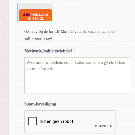
docx.
Geen cv bij de hand? Mail de vacature naar uzelf en
solliciteer later!
Motivatie/sollicitatiebrief
*
Spam-beveiliging