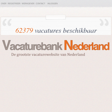
OVER
REGISTREER
WERKGEVER
CONTACT
INLOGGEN
62379
vacatures beschikbaar