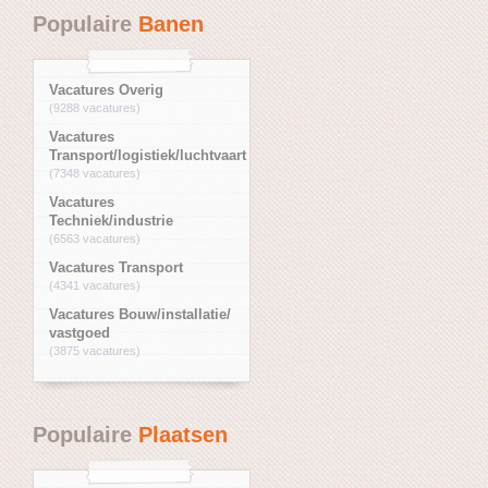
Populaire
Banen
Vacatures Overig
(9288 vacatures)
Vacatures
Transport/logistiek/luchtvaart
(7348 vacatures)
Vacatures
Techniek/industrie
(6563 vacatures)
Vacatures Transport
(4341 vacatures)
Vacatures Bouw/installatie/
vastgoed
(3875 vacatures)
Populaire
Plaatsen