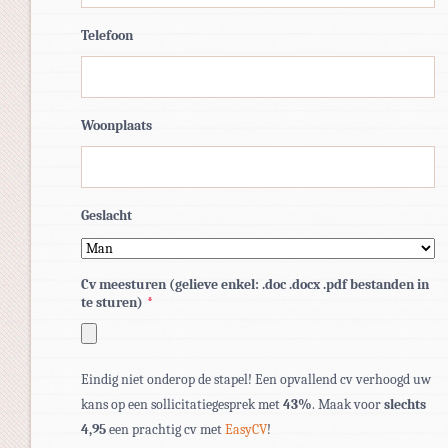
Telefoon
Woonplaats
Geslacht
Cv meesturen (gelieve enkel: .doc .docx .pdf bestanden in
te sturen)
*
Toegestane
Eindig niet onderop de stapel! Een opvallend cv verhoogd uw
bestandstypen:
kans op een sollicitatiegesprek met
43%
. Maak voor
slechts
pdf,
4,95
een prachtig cv met
EasyCV
!
doc,