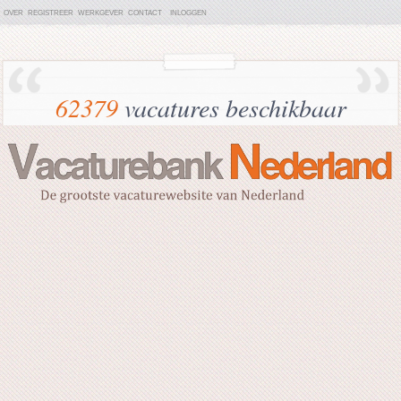
OVER
REGISTREER
WERKGEVER
CONTACT
INLOGGEN
62379
vacatures beschikbaar