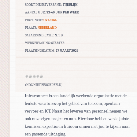
SOORT DIENSTVERBAND:
TIJDELIJK
AANTAL UUR:
32-40 UUR PER WEEK
PROVINCIE:
OVERIGE
PLAATS:
NEDERLAND
SALARISINDICATIE:
N.T.B.
WERKERVARING:
STARTER
PLAATSINGSDATUM:
17 MAART 2023
(NOG NIET BEOORDEELD)
Infraconnect is een landelijk werkende organisatie met de
leukste vacatures op het gebied van telecom, openbaar
vervoer en ICT. Naast het leveren van personeel nemen we
ook onze eigen projecten aan. Hierdoor hebben we de juiste
kennis en expertise in huis om samen met jou te kijken naar
een passende uitdaging.