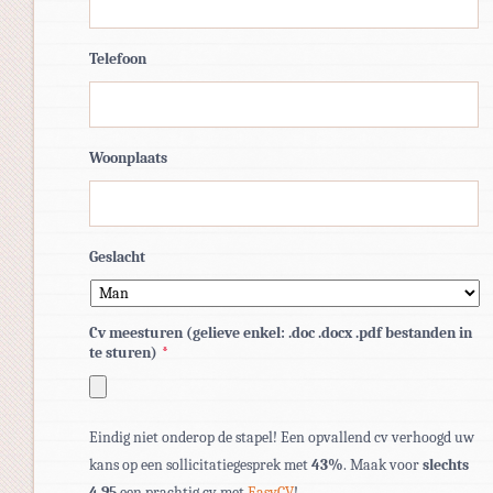
Telefoon
Woonplaats
Geslacht
Cv meesturen (gelieve enkel: .doc .docx .pdf bestanden in
te sturen)
*
Toegestane
Eindig niet onderop de stapel! Een opvallend cv verhoogd uw
bestandstypen:
kans op een sollicitatiegesprek met
43%
. Maak voor
slechts
pdf,
4,95
een prachtig cv met
EasyCV
!