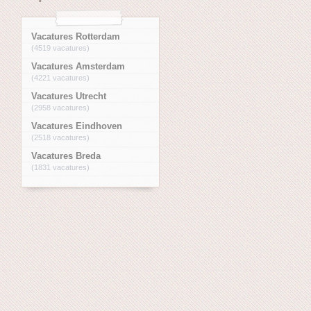
Vacatures Rotterdam
(4519 vacatures)
Vacatures Amsterdam
(4221 vacatures)
Vacatures Utrecht
(2958 vacatures)
Vacatures Eindhoven
(2518 vacatures)
Vacatures Breda
(1831 vacatures)