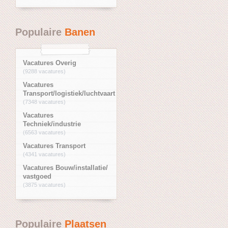
Populaire
Banen
Vacatures Overig
(9288 vacatures)
Vacatures
Transport/logistiek/luchtvaart
(7348 vacatures)
Vacatures
Techniek/industrie
(6563 vacatures)
Vacatures Transport
(4341 vacatures)
Vacatures Bouw/installatie/
vastgoed
(3875 vacatures)
Populaire
Plaatsen