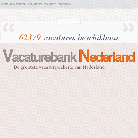
OVER
REGISTREER
WERKGEVER
CONTACT
INLOGGEN
62379
vacatures beschikbaar