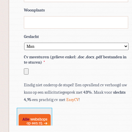
Woonplaats
Geslacht
Cv meesturen (gelieve enkel: .doc .docx .pdf bestanden in
te sturen)
*
Toegestane
Eindig niet onderop de stapel! Een opvallend cv verhoogd uw
bestandstypen:
kans op een sollicitatiegesprek met
43%
. Maak voor
slechts
pdf,
4,95
een prachtig cv met
EasyCV
!
doc,
docx.