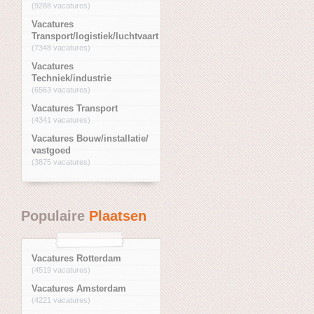
(9288 vacatures)
Vacatures
Transport/logistiek/luchtvaart
(7348 vacatures)
Vacatures
Techniek/industrie
(6563 vacatures)
Vacatures Transport
(4341 vacatures)
Vacatures Bouw/installatie/
vastgoed
(3875 vacatures)
Populaire
Plaatsen
Vacatures Rotterdam
(4519 vacatures)
Vacatures Amsterdam
(4221 vacatures)