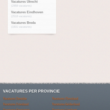
Vacatures Utrecht
(2958 vacatures)
Vacatures Eindhoven
(2518 vacatures)
Vacatures Breda
(1831 vacatures)
VACATURES PER PROVINCIE
Vacatures Drenthe
Vacatures Flevoland
Vacatures Friesland
Vacatures Gelderland
Vacatures Groningen
Vacatures Limburg