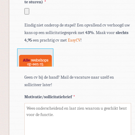
te sturen)
*
Toegestane
Eindig niet onderop de stapel! Een opvallend cv verhoogd uw
bestandstypen:
kans op een sollicitatiegesprek met
43%
. Maak voor
slechts
pdf,
4,95
een prachtig cv met
EasyCV
!
doc,
docx.
Geen cv bij de hand? Mail de vacature naar uzelf en
solliciteer later!
Motivatie/sollicitatiebrief
*