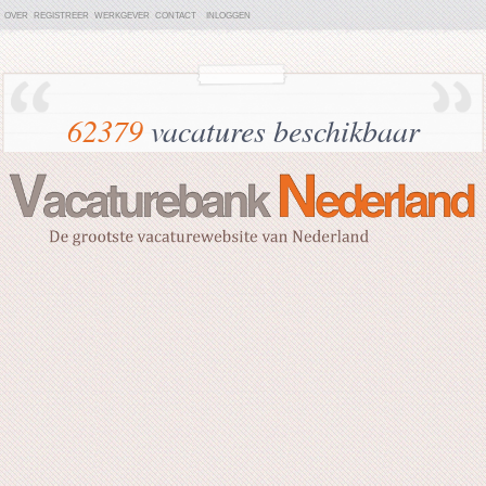
OVER
REGISTREER
WERKGEVER
CONTACT
INLOGGEN
62379
vacatures beschikbaar