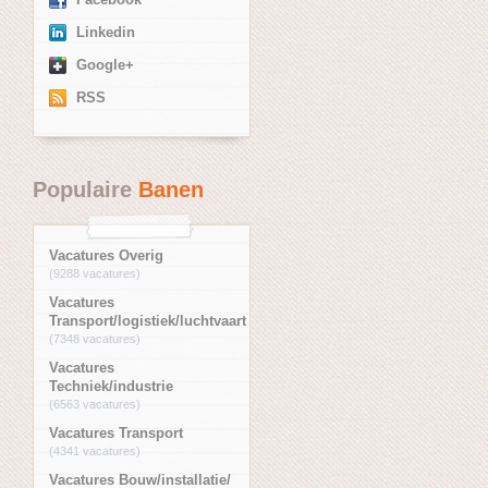
Linkedin
Google+
RSS
Populaire
Banen
Vacatures Overig
(9288 vacatures)
Vacatures
Transport/logistiek/luchtvaart
(7348 vacatures)
Vacatures
Techniek/industrie
(6563 vacatures)
Vacatures Transport
(4341 vacatures)
Vacatures Bouw/installatie/