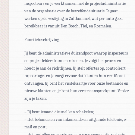
inspecteurs en je werkt samen met de projectadministratie
van de organisatie over de betreffende situatie. Je gaat
werken op de vestiging in Zaltbommel, wat per auto goed
bereikbaar is vanuit Den Bosch, Tiel, en Rosmalen.
Functiebeschrijving
Jij bent de administratieve duizendpoot waarop inspecteurs
en projectleiders kunnen rekenen. Je volgt het proces en
houdt je aan de richtlijnen. Jij stelt offertes op, controleert
rapportages en je zorgt ervoor dat klanten hun certificaat
ontvangen. Jij bent het visitekaartje voor onze bestaande en
nieuwe klanten en je bent hun eerste aanspreekpunt. Verder
zijn je taken:
– Jij bent iemand die snel kan schakelen;
– Het behandelen van inkomende en uitgaande telefonie, e-
mail en post;
– Het opstellen en versturen van correspondentie op basis