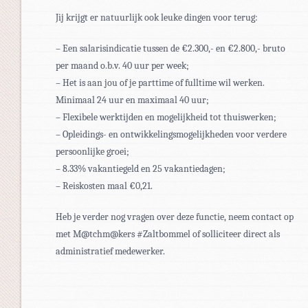
Jij krijgt er natuurlijk ook leuke dingen voor terug:
– Een salarisindicatie tussen de €2.300,- en €2.800,- bruto
per maand o.b.v. 40 uur per week;
– Het is aan jou of je parttime of fulltime wil werken.
Minimaal 24 uur en maximaal 40 uur;
– Flexibele werktijden en mogelijkheid tot thuiswerken;
– Opleidings- en ontwikkelingsmogelijkheden voor verdere
persoonlijke groei;
– 8.33% vakantiegeld en 25 vakantiedagen;
– Reiskosten maal €0,21.
Heb je verder nog vragen over deze functie, neem contact op
met M@tchm@kers #Zaltbommel of solliciteer direct als
administratief medewerker.