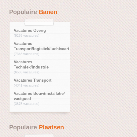
Populaire
Banen
Vacatures Overig
(9288 vacatures)
Vacatures
Transport/logistiek/luchtvaart
(7348 vacatures)
Vacatures
Techniek/industrie
(6563 vacatures)
Vacatures Transport
(4341 vacatures)
Vacatures Bouw/installatie/
vastgoed
(3875 vacatures)
Populaire
Plaatsen