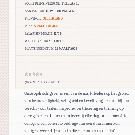
SOORT DIENSTVERBAND:
FREELANCE
AANTAL UUR:
16-24 UUR PER WEEK
PROVINCIE:
GELDERLAND
PLAATS:
ZALTBOMMEL
SALARISINDICATIE:
N.T.B.
WERKERVARING:
STARTER
PLAATSINGSDATUM:
17 MAART 2023
(NOG NIET BEOORDEELD)
Onze opdrachtgever is één van de marktleiders op het gebied
van brandveiligheid, veiligheid en beveiliging. Je kunt bij hun
terecht voor testen, inspectie, certificering en training op
deze gebieden. In het team lever jij elke dag, samen met drie
collega’s, een concrete bijdrage aan een duurzamere en
veiligere wereld. Je staat in direct contact met de 140