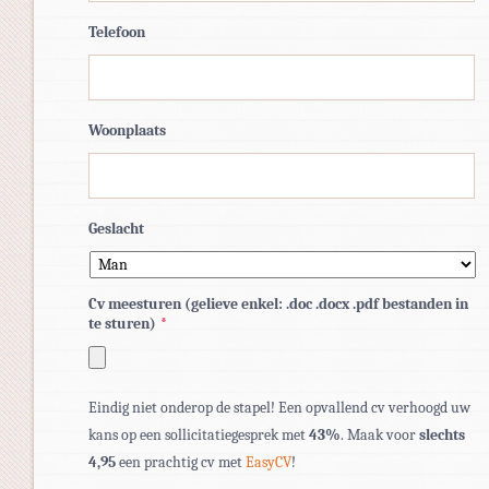
Telefoon
Woonplaats
Geslacht
Cv meesturen (gelieve enkel: .doc .docx .pdf bestanden in
te sturen)
*
Toegestane
Eindig niet onderop de stapel! Een opvallend cv verhoogd uw
bestandstypen:
kans op een sollicitatiegesprek met
43%
. Maak voor
slechts
pdf,
4,95
een prachtig cv met
EasyCV
!
doc,