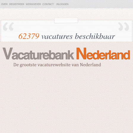
OVER
REGISTREER
WERKGEVER
CONTACT
INLOGGEN
62379
vacatures beschikbaar