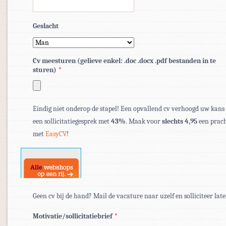
Geslacht
Cv meesturen (gelieve enkel: .doc .docx .pdf bestanden in te
sturen)
*
Toegestane
bestandstypen:
Eindig niet onderop de stapel! Een opvallend cv verhoogd uw kans
pdf,
een sollicitatiegesprek met
43%
. Maak voor
slechts 4,95
een prach
doc,
met
EasyCV
!
docx.
Geen cv bij de hand? Mail de vacature naar uzelf en solliciteer late
Motivatie/sollicitatiebrief
*