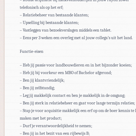
telefonisch als op het erf;
– Relatiebeheer van bestaande klanten;
– Upselling bij bestaande klanten;
– Vastleggen van bezoekverslagen middels een tablet.
– Eens per 3 weken een overleg met al jouw collega’s uit het land.
Functie-eisen
– Heb jij passie voor landbouwdieren en in het bijzonder koeien;
– Heb jij bij voorkeur een MBO of Bachelor afgerond;
– Ben jij klantvriendelijk;
– Ben jij zelfstandig;
– Leg jij makkelijk contact en ben je makkelijk in de omgang;
– Ben jij sterk in relatiebeheer en gaat voor lange termijn relaties;
– Stap je voor acquisitie makkelijk een erf op om de boer kennis te 
maken met het product;
– Durf je verantwoordelijkheid te nemen;
– Ben jij in het bezit van een rijbewijs B;