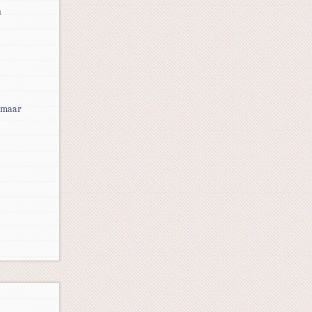
n
, maar