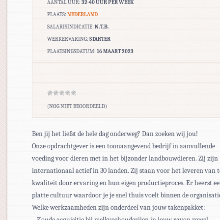
AANTAL UUR:
32-40 UUR PER WEEK
PLAATS:
NEDERLAND
SALARISINDICATIE:
N.T.B.
WERKERVARING:
STARTER
PLAATSINGSDATUM:
16 MAART 2023
(NOG NIET BEOORDEELD)
Ben jij het liefst de hele dag onderweg? Dan zoeken wij jou!
Onze opdrachtgever is een toonaangevend bedrijf in aanvullende
voeding voor dieren met in het bijzonder landbouwdieren. Zij zijn
internationaal actief in 30 landen. Zij staan voor het leveren van 
kwaliteit door ervaring en hun eigen productieproces. Er heerst e
platte cultuur waardoor je je snel thuis voelt binnen de organisati
Welke werkzaamheden zijn onderdeel van jouw takenpakket:
– Koude acquisitie bij melkveehouderijen in jouw rayon zowel