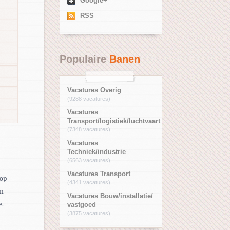
Google+
RSS
Populaire
Banen
Vacatures Overig
(9288 vacatures)
Vacatures
Transport/logistiek/luchtvaart
(7348 vacatures)
Vacatures
Techniek/industrie
(6563 vacatures)
Vacatures Transport
top
(4341 vacatures)
en
Vacatures Bouw/installatie/
e.
vastgoed
(3875 vacatures)