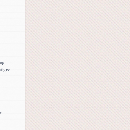
 op
tig cv
r!