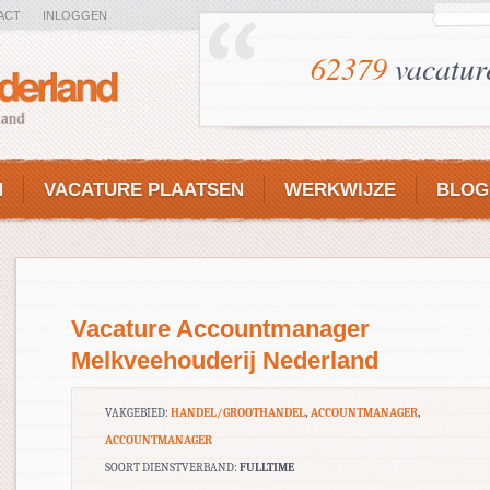
ACT
INLOGGEN
62379
vacatur
N
VACATURE PLAATSEN
WERKWIJZE
BLOG
Vacature Accountmanager
Melkveehouderij Nederland
VAKGEBIED:
HANDEL/GROOTHANDEL
,
ACCOUNTMANAGER
,
ACCOUNTMANAGER
SOORT DIENSTVERBAND:
FULLTIME