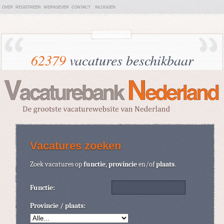
OVER
REGISTREER
WERKGEVER
CONTACT
INLOGGEN
62379
vacatures beschikbaar
Vacatures zoeken
Zoek vacatures op
functie
,
provincie
en/of
plaats
.
Functie:
Provincie / plaats: