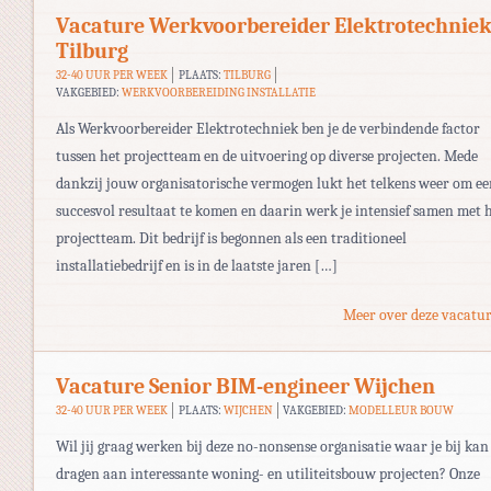
Vacature Werkvoorbereider Elektrotechnie
Tilburg
32-40 UUR PER WEEK
PLAATS:
TILBURG
VAKGEBIED:
WERKVOORBEREIDING INSTALLATIE
Als Werkvoorbereider Elektrotechniek ben je de verbindende factor
tussen het projectteam en de uitvoering op diverse projecten. Mede
dankzij jouw organisatorische vermogen lukt het telkens weer om ee
succesvol resultaat te komen en daarin werk je intensief samen met 
projectteam. Dit bedrijf is begonnen als een traditioneel
installatiebedrijf en is in de laatste jaren […]
Meer over deze vacatur
Vacature Senior BIM-engineer Wijchen
32-40 UUR PER WEEK
PLAATS:
WIJCHEN
VAKGEBIED:
MODELLEUR BOUW
Wil jij graag werken bij deze no-nonsense organisatie waar je bij kan
dragen aan interessante woning- en utiliteitsbouw projecten? Onze