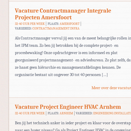
Vacature Contractmanager Integrale
Projecten Amersfoort
32-40 UUR PER WEEK
PLAATS:
AMERSFOORT
VAKGEBIED:
CONTRACTMANAGEMENT INFRA
Als Contractmanager vervul jij een van de meest belangrijke rollen i
het IPM team. Zo ben jij betrokken bij de complete project- en
procesbewaking! Onze opdrachtgever is een informeel en plat
georganiseerd projectmanagement- en adviesbureau. Zo plat zelfs, da
ze haast geen hiërarchie en managementafdelingen kennen. De
organisatie bestaat uit ongeveer 30 tot 40 personen […]
Meer over deze vacatur
Vacature Project Engineer HVAC Arnhem
32-40 UUR PER WEEK
PLAATS:
ARNHEM
VAKGEBIED:
ENGINEERING INSTALLATI
Ben jij het technisch anker in ieder project en klaar voor de overstap
naar een hoger niveau? Ga als Project Engineer HVAC in de omgeving