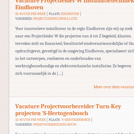
Vacature Projectleider W Installatietechnie
Eindhoven
32-40 UUR PER WEEK
PLAATS:
EINDHOVEN
VAKGEBIED:
PROJECTLEIDING INSTALLATIE
Voor innovatieve installateur in de regio Eindhoven zijn wij op zoek
naar een Projectleider W die projecten van A tot Z begeleid, klanten
tevreden stelt en financieel/kwalitatief eindverantwoordelijke is! On
opdrachtgever, gevestigd in de omgeving Eindhoven, specialiseert zic
in het ontwerpen, realiseren en onderhouden van
werktuigbouwkundige en elektrotechnische installaties. Ze begeven
zich voornamelijk in de […]
Meer over deze vacatur
Vacature Projectvoorbereider Turn-Key
projecten 'S-Hertogenbosch
32-40 UUR PER WEEK
PLAATS:
'S-HERTOGENBOSCH
VAKGEBIED:
WERKVOORBEREIDING BOUW