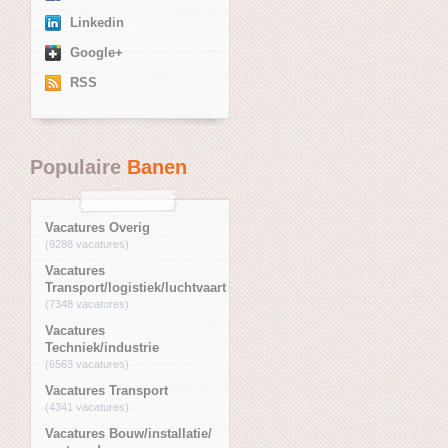
Linkedin
Google+
RSS
Populaire
Banen
Vacatures Overig
(9288 vacatures)
Vacatures
Transport/logistiek/luchtvaart
(7348 vacatures)
Vacatures
Techniek/industrie
(6563 vacatures)
Vacatures Transport
(4341 vacatures)
Vacatures Bouw/installatie/