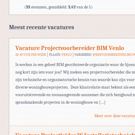
(
33
stemmen, gemiddeld:
3,42
van de 5)
Meest recente vacatures
Vacature Projectvoorbereider BIM Venlo
32-40 UUR PER WEEK
PLAATS:
VENLO
VAKGEBIED:
WERKVOORBEREIDING BOU
Is werken in een geheel BIM georiënteerde organisatie waar de lijnen
nog kort zijn iets voor jou? Wij zoeken een projectvoorbereider die m
zijn technische en organisatorische kennis van waarde kan zijn voor
diverse woningbouwprojecten. Deze klantrelatie staat bekent als ee
vooruitstrevende en toonaangevende aannemer die zich bezighoud 
spraakmakende projecten in de woningbouw en […]
Meer over deze vacatur