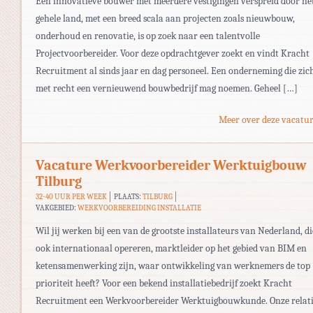
Een innovatieve bouwer met meerdere vestigingen verspreid door he
gehele land, met een breed scala aan projecten zoals nieuwbouw,
onderhoud en renovatie, is op zoek naar een talentvolle
Projectvoorbereider. Voor deze opdrachtgever zoekt en vindt Kracht
Recruitment al sinds jaar en dag personeel. Een onderneming die zic
met recht een vernieuwend bouwbedrijf mag noemen. Geheel […]
Meer over deze vacatur
Vacature Werkvoorbereider Werktuigbouw
Tilburg
32-40 UUR PER WEEK
PLAATS:
TILBURG
VAKGEBIED:
WERKVOORBEREIDING INSTALLATIE
Wil jij werken bij een van de grootste installateurs van Nederland, di
ook internationaal opereren, marktleider op het gebied van BIM en
ketensamenwerking zijn, waar ontwikkeling van werknemers de top
prioriteit heeft? Voor een bekend installatiebedrijf zoekt Kracht
Recruitment een Werkvoorbereider Werktuigbouwkunde. Onze relat