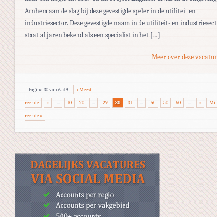
Arnhem aan de slag bij deze gevestigde speler in de utiliteit en
industriesector. Deze gevestigde naam in de utiliteit- en industriesec
staat al jaren bekend als een specialist in het […]
Meer over deze vacatur
Pagina 30 van 6.519
« Meest
recente
«
...
10
20
...
29
30
31
...
40
50
60
...
»
Min
recente »