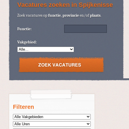
Vacatures zoeken in Spijkenisse
Zoek vacatures op
functie
,
provincie
en/of
plaats
.
Functie:
Vakgebied:
Filteren