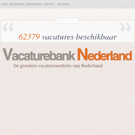
OVER
REGISTREER
WERKGEVER
CONTACT
INLOGGEN
62379
vacatures beschikbaar