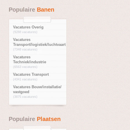
Populaire
Banen
Vacatures Overig
(9288 vacatures)
Vacatures
Transport/logistiek/luchtvaart
(7348 vacatures)
Vacatures
Techniek/industrie
(6563 vacatures)
Vacatures Transport
(4341 vacatures)
Vacatures Bouw/installatie/
vastgoed
(3875 vacatures)
Populaire
Plaatsen