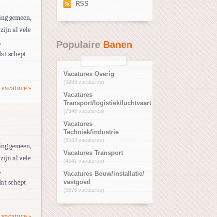
RSS
ding gemeen,
zijn al vele
,
Populaire
Banen
dat schept
Vacatures Overig
(9288 vacatures)
 vacature »
Vacatures
Transport/logistiek/luchtvaart
(7348 vacatures)
Vacatures
Techniek/industrie
(6563 vacatures)
ding gemeen,
Vacatures Transport
zijn al vele
(4341 vacatures)
,
Vacatures Bouw/installatie/
dat schept
vastgoed
(3875 vacatures)
 vacature »