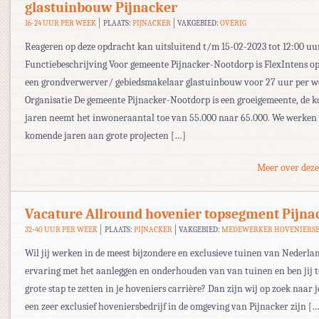
glastuinbouw Pijnacker
16-24 UUR PER WEEK
PLAATS:
PIJNACKER
VAKGEBIED:
OVERIG
Reageren op deze opdracht kan uitsluitend t/m 15-02-2023 tot 12:00 uu
Functiebeschrijving Voor gemeente Pijnacker-Nootdorp is FlexIntens o
een grondverwerver/ gebiedsmakelaar glastuinbouw voor 27 uur per w
Organisatie De gemeente Pijnacker-Nootdorp is een groeigemeente, de 
jaren neemt het inwoneraantal toe van 55.000 naar 65.000. We werken
komende jaren aan grote projecten […]
Meer over deze
Vacature Allround hovenier topsegment Pijna
32-40 UUR PER WEEK
PLAATS:
PIJNACKER
VAKGEBIED:
MEDEWERKER HOVENIERSB
Wil jij werken in de meest bijzondere en exclusieve tuinen van Nederlan
ervaring met het aanleggen en onderhouden van van tuinen en ben jij 
grote stap te zetten in je hoveniers carrière? Dan zijn wij op zoek naar 
een zeer exclusief hoveniersbedrijf in de omgeving van Pijnacker zijn [