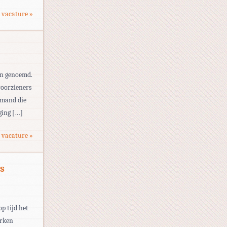
 vacature »
en genoemd.
voorzieners
iemand die
ging […]
 vacature »
s
op tijd het
erken