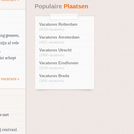
Populaire
Plaatsen
Vacatures Rotterdam
(4519 vacatures)
ding gemeen,
Vacatures Amsterdam
zijn al vele
(4221 vacatures)
,
Vacatures Utrecht
(2958 vacatures)
dat schept
Vacatures Eindhoven
(2518 vacatures)
Vacatures Breda
 vacature »
(1831 vacatures)
ms met
j centraal.