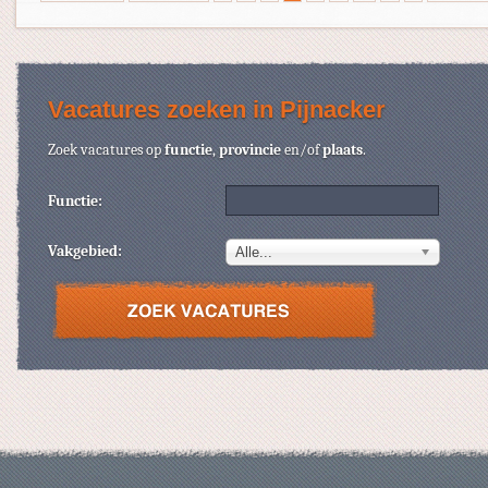
Vacatures zoeken in Pijnacker
Zoek vacatures op
functie
,
provincie
en/of
plaats
.
Functie:
Vakgebied:
Alle...