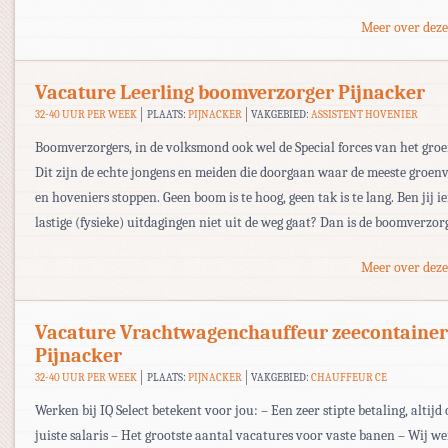
Meer over deze
Vacature Leerling boomverzorger Pijnacker
32-40 UUR PER WEEK
PLAATS:
PIJNACKER
VAKGEBIED:
ASSISTENT HOVENIER
Boomverzorgers, in de volksmond ook wel de Special forces van het gro
Dit zijn de echte jongens en meiden die doorgaan waar de meeste groen
en hoveniers stoppen. Geen boom is te hoog, geen tak is te lang. Ben jij 
lastige (fysieke) uitdagingen niet uit de weg gaat? Dan is de boomverzor
Meer over deze
Vacature Vrachtwagenchauffeur zeecontainer
Pijnacker
32-40 UUR PER WEEK
PLAATS:
PIJNACKER
VAKGEBIED:
CHAUFFEUR CE
Werken bij IQ Select betekent voor jou: – Een zeer stipte betaling, altijd 
juiste salaris – Het grootste aantal vacatures voor vaste banen – Wij w