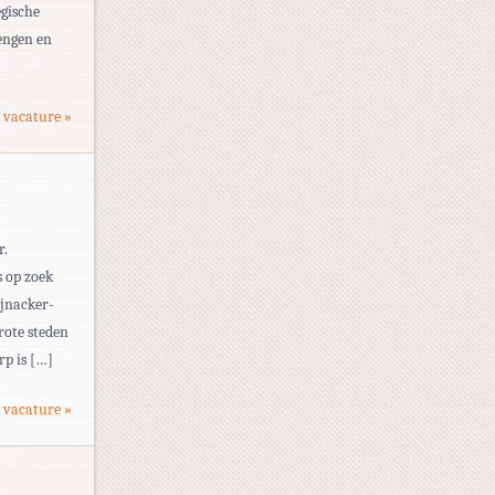
egische
engen en
 vacature »
r.
s op zoek
ijnacker-
rote steden
rp is […]
 vacature »