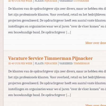
32-40 UUR PER WEEK
PLAATS:
PIJNACKER
VAKGEBIED:
UITVOERDER
De klanten van de opdrachtgever zijn zeer divers, maar ze hebben één 
het zijn professionele klanten. Voor overheid, retail en het bedrijfsleven 
projecten gerealiseerd. De opdrachtgever heeft een aantal vaste klanten
instellingen en organisaties waar we al jaren “over de vloer komen” en 
een bouwkundige band. De opdrachtgever […]
Meer over deze
Vacature Service Timmerman Pijnacker
32-40 UUR PER WEEK
PLAATS:
PIJNACKER
VAKGEBIED:
TIMMERMAN
De klanten van de opdrachtgever zijn zeer divers, maar ze hebben één 
het zijn professionele klanten. Voor overheid, retail en het bedrijfsleven 
projecten gerealiseerd. De opdrachtgever heeft een aantal vaste klanten
instellingen en organisaties waar we al jaren “over de vloer komen” en 
een bouwkundige band. De opdrachtgever […]
Meer over deze