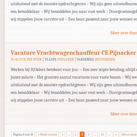
uitsluitend met de mooiste opdrachtgevers – Wij zijn geen uitzendbur
een bemiddelaar – Wij bemiddelen jou naar vast werk – Doorgroeimogel
wij stippelen jouw carrière uit – Een baan passend naar jouw wensen e
Meer over deze
Vacature Vrachtwagenchauffeur CE Pijnacker
32-40 UUR PER WEEK
PLAATS:
PIJNACKER
VAKGEBIED:
BETONMIXER
Werken bij IQ Select betekent voor jou: – Een zeer stipte betaling, altijd 
juiste salaris – Het grootste aantal vacatures voor vaste banen – Wij w
uitsluitend met de mooiste opdrachtgevers – Wij zijn geen uitzendbur
een bemiddelaar – Wij bemiddelen jou naar vast werk – Doorgroeimogel
wij stippelen jouw carrière uit – Een baan passend naar jouw wensen e
Meer over deze
Pagina 3 van 10
« Meest recente
«
...
2
3
4
...
10
...
»
Minst recen