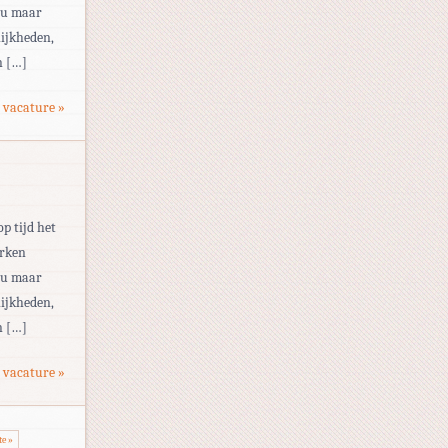
eau maar
ijkheden,
n […]
 vacature »
op tijd het
erken
eau maar
ijkheden,
n […]
 vacature »
te »