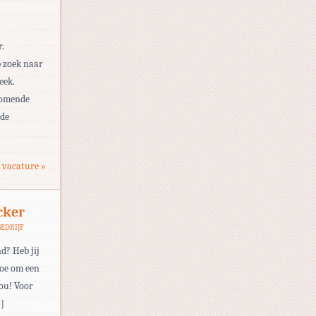
r.
p zoek naar
eek.
komende
 de
 vacature »
cker
EDRIJF
d? Heb jij
toe om een
jou! Voor
…]