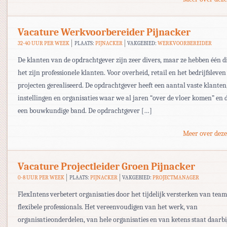
Vacature Werkvoorbereider Pijnacker
32-40 UUR PER WEEK
PLAATS:
PIJNACKER
VAKGEBIED:
WERKVOORBEREIDER
De klanten van de opdrachtgever zijn zeer divers, maar ze hebben één 
het zijn professionele klanten. Voor overheid, retail en het bedrijfsleven 
projecten gerealiseerd. De opdrachtgever heeft een aantal vaste klanten
instellingen en organisaties waar we al jaren “over de vloer komen” en 
een bouwkundige band. De opdrachtgever […]
Meer over deze
Vacature Projectleider Groen Pijnacker
0-8 UUR PER WEEK
PLAATS:
PIJNACKER
VAKGEBIED:
PROJECTMANAGER
FlexIntens verbetert organisaties door het tijdelijk versterken van tea
flexibele professionals. Het vereenvoudigen van het werk, van
organisatieonderdelen, van hele organisaties en van ketens staat daarbi