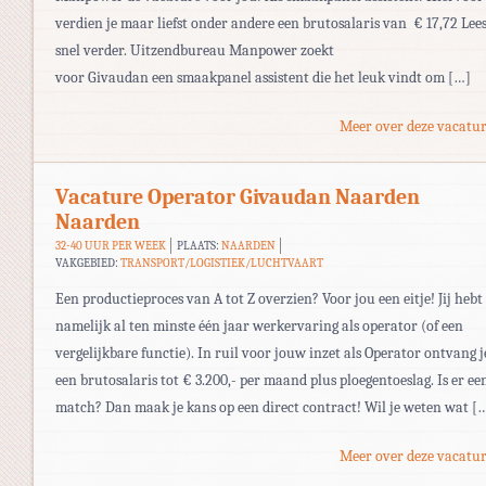
verdien je maar liefst onder andere een brutosalaris van € 17,72 Lee
snel verder. Uitzendbureau Manpower zoekt
voor Givaudan een smaakpanel assistent die het leuk vindt om […]
Meer over deze vacatur
Vacature Operator Givaudan Naarden
Naarden
32-40 UUR PER WEEK
PLAATS:
NAARDEN
VAKGEBIED:
TRANSPORT/LOGISTIEK/LUCHTVAART
Een productieproces van A tot Z overzien? Voor jou een eitje! Jij hebt
namelijk al ten minste één jaar werkervaring als operator (of een
vergelijkbare functie). In ruil voor jouw inzet als Operator ontvang j
een brutosalaris tot € 3.200,- per maand plus ploegentoeslag. Is er ee
match? Dan maak je kans op een direct contract! Wil je weten wat [
Meer over deze vacatur