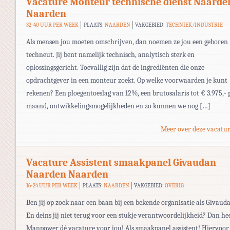
Vacature Monteur technische dienst Naarde
Naarden
32-40 UUR PER WEEK
PLAATS:
NAARDEN
VAKGEBIED:
TECHNIEK/INDUSTRIE
Als mensen jou moeten omschrijven, dan noemen ze jou een geboren
techneut. Jij bent namelijk technisch, analytisch sterk en
oplossingsgericht. Toevallig zijn dat de ingrediënten die onze
opdrachtgever in een monteur zoekt. Op welke voorwaarden je kunt
rekenen? Een ploegentoeslag van 12%, een brutosalaris tot € 3.975,- 
maand, ontwikkelingsmogelijkheden en zo kunnen we nog […]
Meer over deze vacatur
Vacature Assistent smaakpanel Givaudan
Naarden Naarden
16-24 UUR PER WEEK
PLAATS:
NAARDEN
VAKGEBIED:
OVERIG
Ben jij op zoek naar een baan bij een bekende organisatie als Givaud
En deins jij niet terug voor een stukje verantwoordelijkheid? Dan he
Manpower dé vacature voor jou! Als smaakpanel assistent! Hiervoor