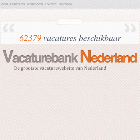
OVER
REGISTREER
WERKGEVER
CONTACT
INLOGGEN
62379
vacatures beschikbaar