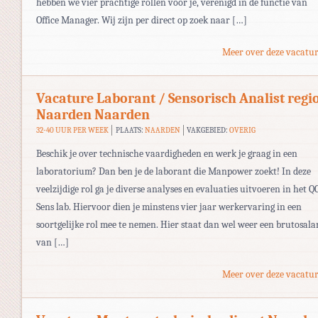
hebben we vier prachtige rollen voor je, verenigd in de functie van
Office Manager. Wij zijn per direct op zoek naar […]
Meer over deze vacatur
Vacature Laborant / Sensorisch Analist regi
Naarden Naarden
32-40 UUR PER WEEK
PLAATS:
NAARDEN
VAKGEBIED:
OVERIG
Beschik je over technische vaardigheden en werk je graag in een
laboratorium? Dan ben je de laborant die Manpower zoekt! In deze
veelzijdige rol ga je diverse analyses en evaluaties uitvoeren in het Q
Sens lab. Hiervoor dien je minstens vier jaar werkervaring in een
soortgelijke rol mee te nemen. Hier staat dan wel weer een brutosala
van […]
Meer over deze vacatur