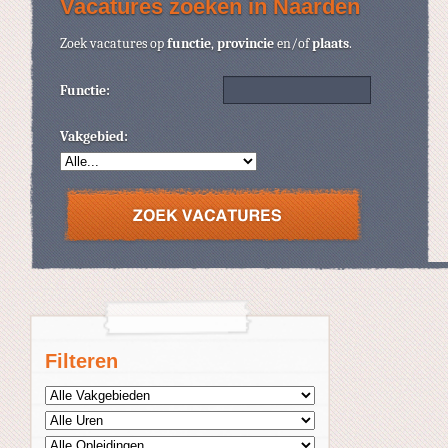
Vacatures zoeken in Naarden
Zoek vacatures op
functie
,
provincie
en/of
plaats
.
Functie:
Vakgebied:
Filteren