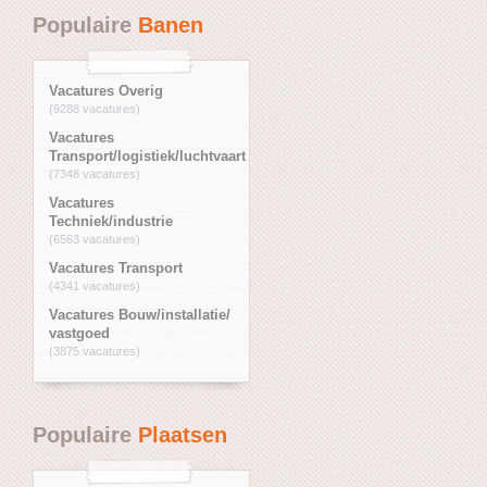
Populaire
Banen
Vacatures Overig
(9288 vacatures)
Vacatures
Transport/logistiek/luchtvaart
(7348 vacatures)
Vacatures
Techniek/industrie
(6563 vacatures)
Vacatures Transport
(4341 vacatures)
Vacatures Bouw/installatie/
vastgoed
(3875 vacatures)
Populaire
Plaatsen