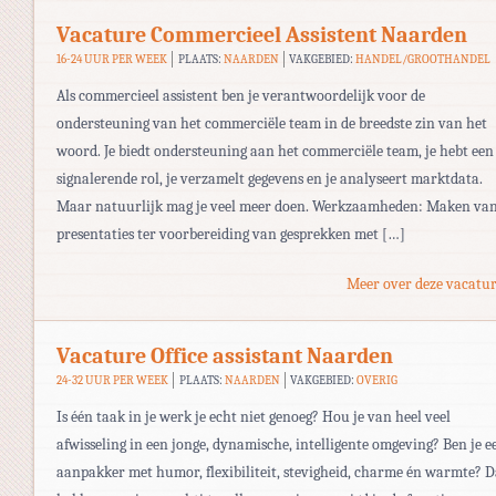
Vacature Commercieel Assistent Naarden
16-24 UUR PER WEEK
PLAATS:
NAARDEN
VAKGEBIED:
HANDEL/GROOTHANDEL
Als commercieel assistent ben je verantwoordelijk voor de
ondersteuning van het commerciële team in de breedste zin van het
woord. Je biedt ondersteuning aan het commerciële team, je hebt een
signalerende rol, je verzamelt gegevens en je analyseert marktdata.
Maar natuurlijk mag je veel meer doen. Werkzaamheden: Maken va
presentaties ter voorbereiding van gesprekken met […]
Meer over deze vacatur
Vacature Office assistant Naarden
24-32 UUR PER WEEK
PLAATS:
NAARDEN
VAKGEBIED:
OVERIG
Is één taak in je werk je echt niet genoeg? Hou je van heel veel
afwisseling in een jonge, dynamische, intelligente omgeving? Ben je e
aanpakker met humor, flexibiliteit, stevigheid, charme én warmte? 