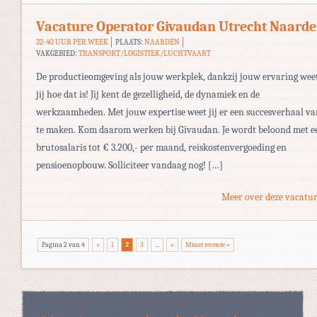
Vacature Operator Givaudan Utrecht Naard
32-40 UUR PER WEEK
PLAATS:
NAARDEN
VAKGEBIED:
TRANSPORT/LOGISTIEK/LUCHTVAART
De productieomgeving als jouw werkplek, dankzij jouw ervaring wee
jij hoe dat is! Jij kent de gezelligheid, de dynamiek en de
werkzaamheden. Met jouw expertise weet jij er een succesverhaal va
te maken. Kom daarom werken bij Givaudan. Je wordt beloond met e
brutosalaris tot € 3.200,- per maand, reiskostenvergoeding en
pensioenopbouw. Solliciteer vandaag nog! […]
Meer over deze vacatur
Pagina 2 van 4
«
1
2
3
...
»
Minst recente »