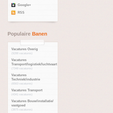
Google+
RSS
Populaire
Banen
Vacatures Overig
(9288 vacatures)
Vacatures
Transport/logistiek/luchtvaart
(7348 vacatures)
Vacatures
Techniek/industrie
(6563 vacatures)
Vacatures Transport
(4341 vacatures)
Vacatures Bouw/installatie/
vastgoed
(3875 vacatures)