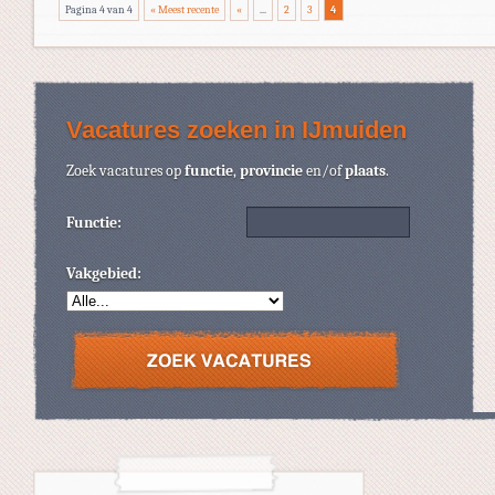
Pagina 4 van 4
« Meest recente
«
...
2
3
4
Vacatures zoeken in IJmuiden
Zoek vacatures op
functie
,
provincie
en/of
plaats
.
Functie:
Vakgebied: