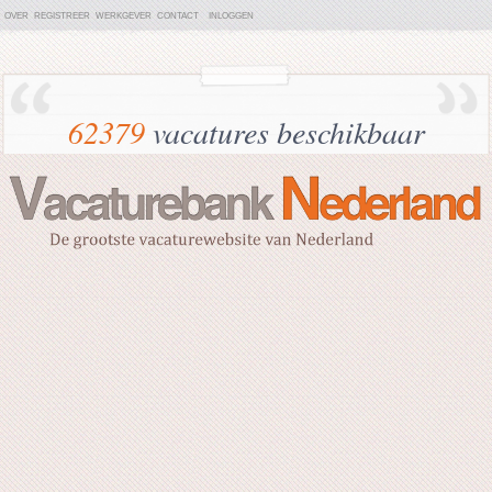
OVER
REGISTREER
WERKGEVER
CONTACT
INLOGGEN
62379
vacatures beschikbaar