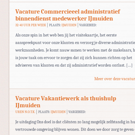
Vacature Commercieeel administratief
binnendienst medewerker IJmuiden
32-40 UUR PER WEEK
PLAATS:
IJMUIDEN
VAKGEBIED:
Als onze spin in het web ben jij het visitekaartje, het eerste
aanspreekpunt voor onze klanten en verzorg je diverse administrati
werkzaamheden. Je komt nauw samen te werken met de makelaars, h
is jouw taak om ervoor te zorgen dat zij zich kunnen richten op het
adviseren van klanten en dat zij administratief worden ontlast. […]
Meer over deze vacatur
Vacature Vakantiewerk als thuishulp
IJmuiden
UREN N.O.T.K.
PLAATS:
IJMUIDEN
VAKGEBIED:
Je uitdaging Ons doel is dat cliënten zo lang mogelijk zelfstandig in h
vertrouwde omgeving blijven wonen. Dit doen we door zorg te geven 