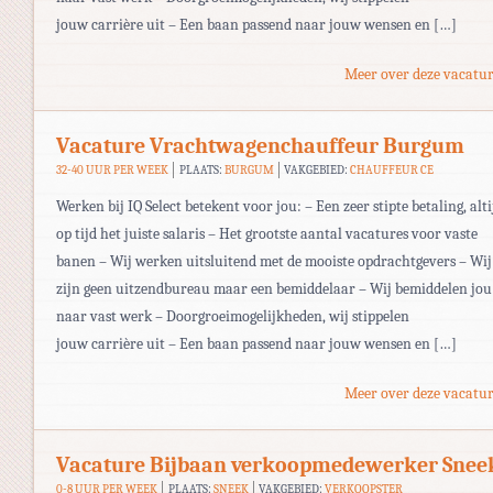
jouw carrière uit – Een baan passend naar jouw wensen en […]
Meer over deze vacatur
Vacature Vrachtwagenchauffeur Burgum
32-40 UUR PER WEEK
PLAATS:
BURGUM
VAKGEBIED:
CHAUFFEUR CE
Werken bij IQ Select betekent voor jou: – Een zeer stipte betaling, alti
op tijd het juiste salaris – Het grootste aantal vacatures voor vaste
banen – Wij werken uitsluitend met de mooiste opdrachtgevers – Wij
zijn geen uitzendbureau maar een bemiddelaar – Wij bemiddelen jou
naar vast werk – Doorgroeimogelijkheden, wij stippelen
jouw carrière uit – Een baan passend naar jouw wensen en […]
Meer over deze vacatur
Vacature Bijbaan verkoopmedewerker Snee
0-8 UUR PER WEEK
PLAATS:
SNEEK
VAKGEBIED:
VERKOOPSTER