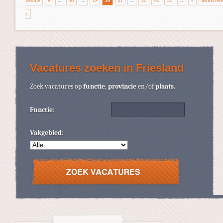
recente
«
...
10
...
19
20
21
...
30
40
50
...
»
Minst rec
»
Vacatures zoeken in Friesland
Zoek vacatures op
functie
,
provincie
en/of
plaats
.
Functie:
Vakgebied: