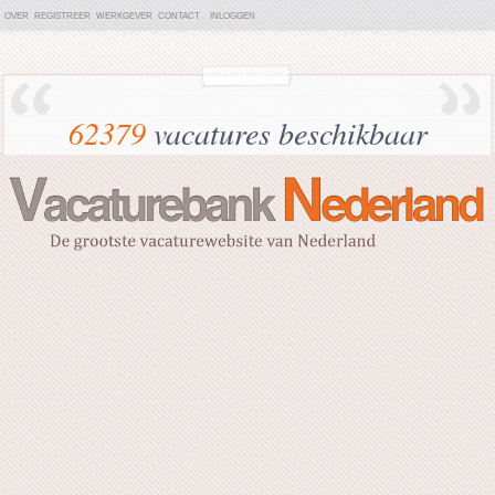
OVER
REGISTREER
WERKGEVER
CONTACT
INLOGGEN
62379
vacatures beschikbaar