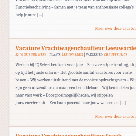
Functiebeschrijving – Samen met je team van enthousiaste collega’s
help je onze […]
Meer over deze vacatur
Vacature Vrachtwagenchauffeur Leeuward
32-40 UUR PER WEEK
PLAATS:
LEEUWARDEN
VAKGEBIED:
CHAUFFEUR CE
Werken bij IQ Select betekent voor jou: – Een zeer stipte betaling, alti
op tijd het juiste salaris – Het grootste aantal vacatures voor vaste
banen – Wij werken uitsluitend met de mooiste opdrachtgevers – Wij
zijn geen uitzendbureau maar een bemiddelaar – Wij bemiddelen jou
naar vast werk – Doorgroeimogelijkheden, wij stippelen
jouw carrière uit – Een baan passend naar jouw wensen en […]
Meer over deze vacatur