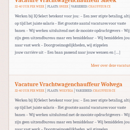
Vacature Vrachtwagenchauffeur Sneek
32-40 UUR PER WEEK
PLAATS:
SNEEK
VAKGEBIED:
CHAUFFEUR CE
Werken bij IQ Select betekent voor jou: – Een zeer stipte betaling, alti
op tijd het juiste salaris – Het grootste aantal vacatures voor vaste
banen – Wij werken uitsluitend met de mooiste opdrachtgevers – Wij
zijn geen uitzendbureau maar een bemiddelaar – Wij bemiddelen jou
naar vast werk – Doorgroeimogelijkheden, wij stippelen
jouw carrière uit – Een baan passend naar jouw wensen en […]
Meer over deze vacatur
Vacature Vrachtwagenchauffeur Wolvega
32-40 UUR PER WEEK
PLAATS:
WOLVEGA
VAKGEBIED:
CHAUFFEUR CE
Werken bij IQ Select betekent voor jou: – Een zeer stipte betaling, alti
op tijd het juiste salaris – Het grootste aantal vacatures voor vaste
banen – Wij werken uitsluitend met de mooiste opdrachtgevers – Wij
zijn geen uitzendbureau maar een bemiddelaar – Wij bemiddelen jou
naar vast werk – Doorgroeimogelijkheden, wij stippelen