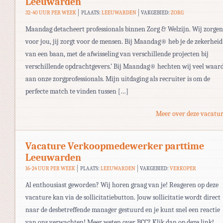
Leeuwarden
32-40 UUR PER WEEK
PLAATS:
LEEUWARDEN
VAKGEBIED:
ZORG
Maandag detacheert professionals binnen Zorg & Welzijn. Wij zorgen
voor jou, jij zorgt voor de mensen. Bij Maandag® heb je de zekerheid
van een baan, met de afwisseling van verschillende projecten bij
verschillende opdrachtgevers.’ Bij Maandag® hechten wij veel waar
aan onze zorgprofessionals. Mijn uitdaging als recruiter is om de
perfecte match te vinden tussen […]
Meer over deze vacatur
Vacature Verkoopmedewerker parttime
Leeuwarden
16-24 UUR PER WEEK
PLAATS:
LEEUWARDEN
VAKGEBIED:
VERKOPER
Al enthousiast geworden? Wij horen graag van je! Reageren op deze
vacature kan via de sollicitatiebutton. Jouw sollicitatie wordt direct
naar de desbetreffende manager gestuurd en je kunt snel een reactie
van ons verwachten! Meer weten over BCC? Klik dan op deze link!