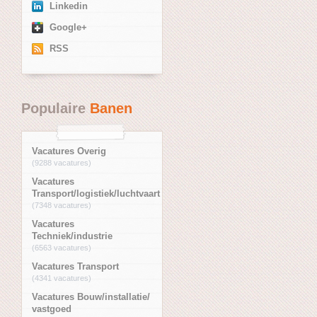
Linkedin
Google+
RSS
Populaire
Banen
Vacatures Overig
(9288 vacatures)
Vacatures
Transport/logistiek/luchtvaart
(7348 vacatures)
Vacatures
Techniek/industrie
(6563 vacatures)
Vacatures Transport
(4341 vacatures)
Vacatures Bouw/installatie/
vastgoed