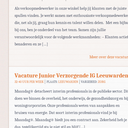
Als verkoopmedewerker in onze winkel help jij klanten met de juiste
spullen vinden. Je werkt samen met enthousiaste verkoopmedewerke
die, net als jij, graag hun kennis en talent willen delen. Met een bijb
bij ons, ben je onderdeel van het team. Samen zijn jullie
verantwoordelijk voor de volgende werkzaamheden: – Klanten actie
benaderen en ze […]
Meer over deze vacatur
Vacature Junior Verzorgende IG Leeuwarde
32-40 UUR PER WEEK
PLAATS:
LEEUWARDEN
VAKGEBIED:
ZORG
Maandag® detacheert interim professionals in de publieke sector. Di
doen we binnen de overheid, het onderwijs, de gezondheidszorg en bi
woningcorporaties. Onze professionals weten van aanpakken en
bruisen van energie. Dat soort interim professionals vind je bij
Maandag®. Maandag® biedt jou een contract aan. Zekerheid heb je
dus, tegelijkertijd sta je niet stil en blijf […]