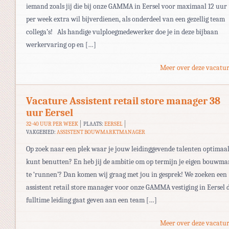
iemand zoals jij die bij onze GAMMA in Eersel voor maximaal 12 uur
per week extra wil bijverdienen, als onderdeel van een gezellig team
collega’s! Als handige vulploegmedewerker doe je in deze bijbaan
werkervaring op en […]
Meer over deze vacatur
Vacature Assistent retail store manager 38
uur Eersel
32-40 UUR PER WEEK
PLAATS:
EERSEL
VAKGEBIED:
ASSISTENT BOUWMARKTMANAGER
Op zoek naar een plek waar je jouw leidinggevende talenten optimaa
kunt benutten? En heb jij de ambitie om op termijn je eigen bouwma
te ‘runnen’? Dan komen wij graag met jou in gesprek! We zoeken een
assistent retail store manager voor onze GAMMA vestiging in Eersel 
fulltime leiding gaat geven aan een team […]
Meer over deze vacatur