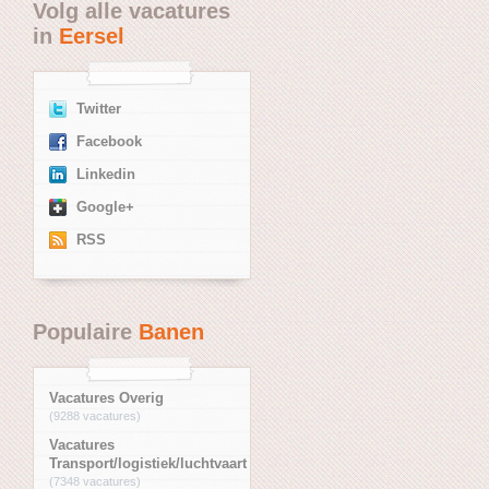
Volg alle vacatures
in
Eersel
Twitter
Facebook
Linkedin
Google+
RSS
Populaire
Banen
Vacatures Overig
(9288 vacatures)
Vacatures
Transport/logistiek/luchtvaart
(7348 vacatures)