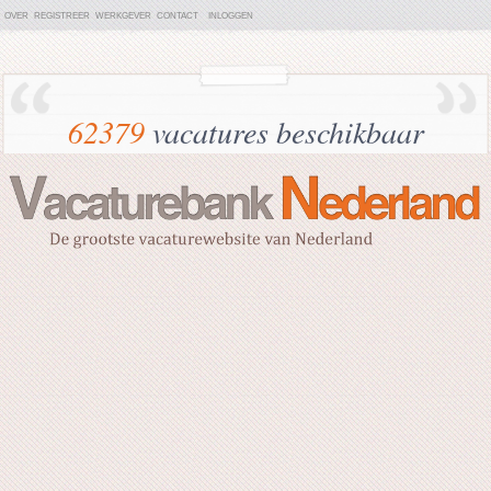
OVER
REGISTREER
WERKGEVER
CONTACT
INLOGGEN
62379
vacatures beschikbaar