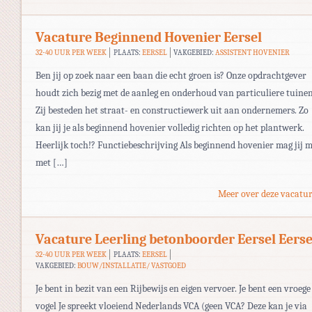
Vacature Beginnend Hovenier Eersel
32-40 UUR PER WEEK
PLAATS:
EERSEL
VAKGEBIED:
ASSISTENT HOVENIER
Ben jij op zoek naar een baan die echt groen is? Onze opdrachtgever
houdt zich bezig met de aanleg en onderhoud van particuliere tuinen
Zij besteden het straat- en constructiewerk uit aan ondernemers. Zo
kan jij je als beginnend hovenier volledig richten op het plantwerk.
Heerlijk toch!? Functiebeschrijving Als beginnend hovenier mag jij 
met […]
Meer over deze vacatur
Vacature Leerling betonboorder Eersel Eerse
32-40 UUR PER WEEK
PLAATS:
EERSEL
VAKGEBIED:
BOUW/INSTALLATIE/ VASTGOED
Je bent in bezit van een Rijbewijs en eigen vervoer. Je bent een vroege
vogel Je spreekt vloeiend Nederlands VCA (geen VCA? Deze kan je via