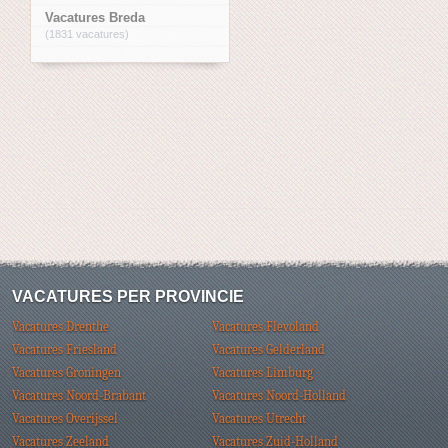
Vacatures Breda
(1831 vacatures)
VACATURES PER PROVINCIE
Vacatures Drenthe
Vacatures Flevoland
Vacatures Friesland
Vacatures Gelderland
Vacatures Groningen
Vacatures Limburg
Vacatures Noord-Brabant
Vacatures Noord-Holland
Vacatures Overijssel
Vacatures Utrecht
Vacatures Zeeland
Vacatures Zuid-Holland