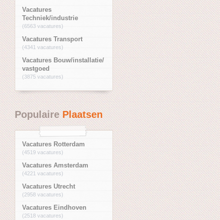
Vacatures
Techniek/industrie
(6563 vacatures)
Vacatures Transport
(4341 vacatures)
Vacatures Bouw/installatie/
vastgoed
(3875 vacatures)
Populaire
Plaatsen
Vacatures Rotterdam
(4519 vacatures)
Vacatures Amsterdam
(4221 vacatures)
Vacatures Utrecht
(2958 vacatures)
Vacatures Eindhoven
(2518 vacatures)