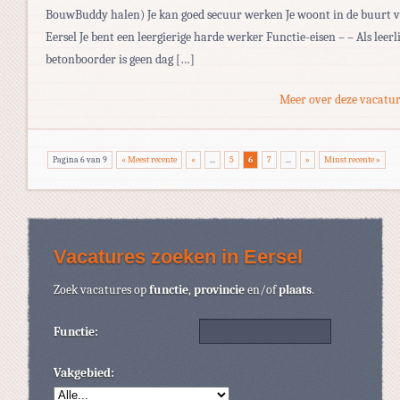
BouwBuddy halen) Je kan goed secuur werken Je woont in de buurt 
Eersel Je bent een leergierige harde werker Functie-eisen – – Als leerl
betonboorder is geen dag […]
Meer over deze vacatur
Pagina 6 van 9
« Meest recente
«
...
5
6
7
...
»
Minst recente »
Vacatures zoeken in Eersel
Zoek vacatures op
functie
,
provincie
en/of
plaats
.
Functie:
Vakgebied: