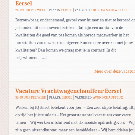
Eersel
24-32 UUR PER WEEK
PLAATS:
EERSEL
VAKGEBIED:
HORECA MEDEWERKER
Betrouwbaar, ondernemend, gevoel voor humor en niet te beroerd o
je handen uit de mouwen te steken. Dat zijn een aantal van de
kwaliteiten die goed van pas komen als horeca medewerker in het
tankstation van onze opdrachtgever. Komen deze overeen met jouw
kwaliteiten? Dan komen we graag met je in contact! In dit
prijswinnend, […]
Meer over deze vacatur
Vacature Vrachtwagenchauffeur Eersel
32-40 UUR PER WEEK
PLAATS:
EERSEL
VAKGEBIED:
AVOND CHAUFFEUR
Werken bij IQ Select betekent voor jou: – Een zeer stipte betaling, alti
op tijd het juiste salaris – Het grootste aantal vacatures voor vaste
banen – Wij werken uitsluitend met de mooiste opdrachtgevers – Wij
zijn geen uitzendbureau maar een bemiddelaar – Wij bemiddelen jou