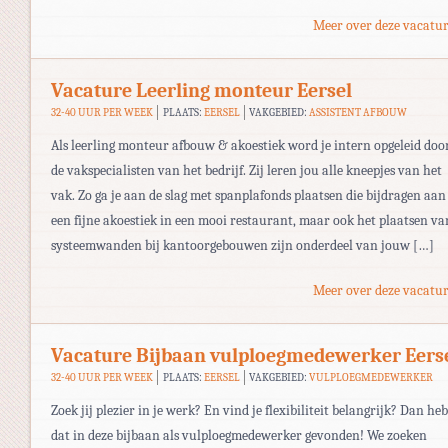
Meer over deze vacatur
Vacature Leerling monteur Eersel
32-40 UUR PER WEEK
PLAATS:
EERSEL
VAKGEBIED:
ASSISTENT AFBOUW
Als leerling monteur afbouw & akoestiek word je intern opgeleid doo
de vakspecialisten van het bedrijf. Zij leren jou alle kneepjes van het
vak. Zo ga je aan de slag met spanplafonds plaatsen die bijdragen aan
een fijne akoestiek in een mooi restaurant, maar ook het plaatsen va
systeemwanden bij kantoorgebouwen zijn onderdeel van jouw […]
Meer over deze vacatur
Vacature Bijbaan vulploegmedewerker Eers
32-40 UUR PER WEEK
PLAATS:
EERSEL
VAKGEBIED:
VULPLOEGMEDEWERKER
Zoek jij plezier in je werk? En vind je flexibiliteit belangrijk? Dan heb
dat in deze bijbaan als vulploegmedewerker gevonden! We zoeken