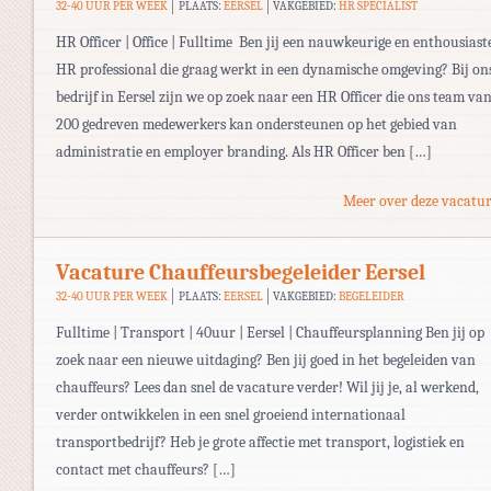
32-40 UUR PER WEEK
PLAATS:
EERSEL
VAKGEBIED:
HR SPECIALIST
HR Officer | Office | Fulltime Ben jij een nauwkeurige en enthousiast
HR professional die graag werkt in een dynamische omgeving? Bij on
bedrijf in Eersel zijn we op zoek naar een HR Officer die ons team va
200 gedreven medewerkers kan ondersteunen op het gebied van
administratie en employer branding. Als HR Officer ben […]
Meer over deze vacatur
Vacature Chauffeursbegeleider Eersel
32-40 UUR PER WEEK
PLAATS:
EERSEL
VAKGEBIED:
BEGELEIDER
Fulltime | Transport | 40uur | Eersel | Chauffeursplanning Ben jij op
zoek naar een nieuwe uitdaging? Ben jij goed in het begeleiden van
chauffeurs? Lees dan snel de vacature verder! Wil jij je, al werkend,
verder ontwikkelen in een snel groeiend internationaal
transportbedrijf? Heb je grote affectie met transport, logistiek en
contact met chauffeurs? […]