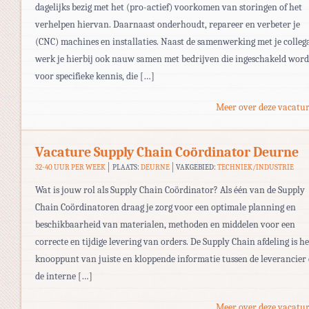
dagelijks bezig met het (pro-actief) voorkomen van storingen of het
verhelpen hiervan. Daarnaast onderhoudt, repareer en verbeter je
(CNC) machines en installaties. Naast de samenwerking met je collega
werk je hierbij ook nauw samen met bedrijven die ingeschakeld wor
voor specifieke kennis, die […]
Meer over deze vacatur
Vacature Supply Chain Coördinator Deurne
32-40 UUR PER WEEK
PLAATS:
DEURNE
VAKGEBIED:
TECHNIEK/INDUSTRIE
Wat is jouw rol als Supply Chain Coördinator? Als één van de Supply
Chain Coördinatoren draag je zorg voor een optimale planning en
beschikbaarheid van materialen, methoden en middelen voor een
correcte en tijdige levering van orders. De Supply Chain afdeling is he
knooppunt van juiste en kloppende informatie tussen de leverancier
de interne […]
Meer over deze vacatur