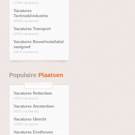
(7348 vacatures)
Vacatures
Techniek/industrie
(6563 vacatures)
Vacatures Transport
(4341 vacatures)
Vacatures Bouw/installatie/
vastgoed
(3875 vacatures)
Populaire
Plaatsen
Vacatures Rotterdam
(4519 vacatures)
Vacatures Amsterdam
(4221 vacatures)
Vacatures Utrecht
(2958 vacatures)
Vacatures Eindhoven