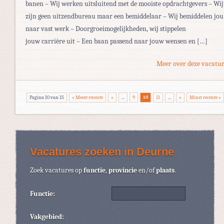
banen – Wij werken uitsluitend met de mooiste opdrachtgevers – Wij
zijn geen uitzendbureau maar een bemiddelaar – Wij bemiddelen jou
naar vast werk – Doorgroeimogelijkheden, wij stippelen
jouw carrière uit – Een baan passend naar jouw wensen en […]
Meer over deze vacatur
Pagina 10 van 15
« Meest recente
«
...
9
10
11
...
»
Minst recente »
Vacatures zoeken in Deurne
Zoek vacatures op
functie
,
provincie
en/of
plaats
.
Functie:
Vakgebied: