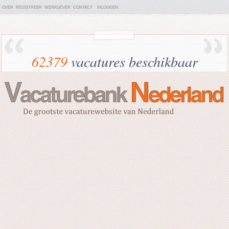
OVER
REGISTREER
WERKGEVER
CONTACT
INLOGGEN
62379
vacatures beschikbaar