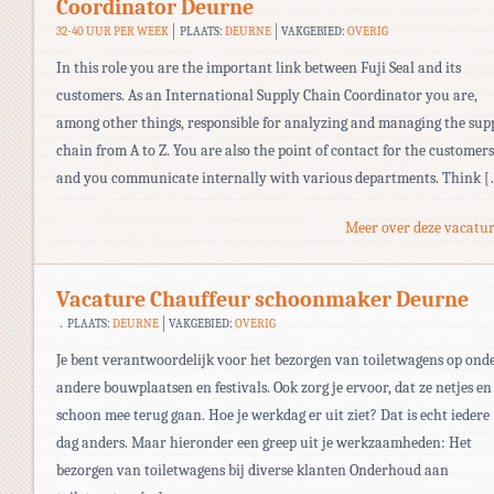
Coordinator Deurne
32-40 UUR PER WEEK
PLAATS:
DEURNE
VAKGEBIED:
OVERIG
In this role you are the important link between Fuji Seal and its
customers. As an International Supply Chain Coordinator you are,
among other things, responsible for analyzing and managing the sup
chain from A to Z. You are also the point of contact for the customers
and you communicate internally with various departments. Think [
Meer over deze vacatur
Vacature Chauffeur schoonmaker Deurne
PLAATS:
DEURNE
VAKGEBIED:
OVERIG
Je bent verantwoordelijk voor het bezorgen van toiletwagens op ond
andere bouwplaatsen en festivals. Ook zorg je ervoor, dat ze netjes en
schoon mee terug gaan. Hoe je werkdag er uit ziet? Dat is echt iedere
dag anders. Maar hieronder een greep uit je werkzaamheden: Het
bezorgen van toiletwagens bij diverse klanten Onderhoud aan