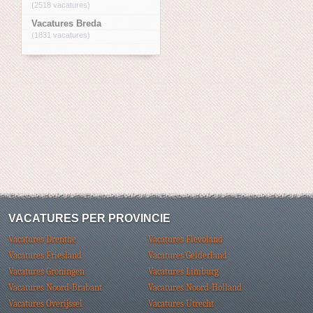
(2518 vacatures)
Vacatures Breda
(1831 vacatures)
VACATURES PER PROVINCIE
Vacatures Drenthe
Vacatures Flevoland
Vacatures Friesland
Vacatures Gelderland
Vacatures Groningen
Vacatures Limburg
Vacatures Noord-Brabant
Vacatures Noord-Holland
Vacatures Overijssel
Vacatures Utrecht