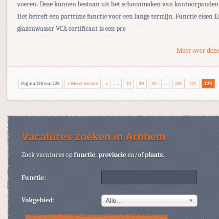
voeren. Deze kunnen bestaan uit het schoonmaken van kantoorpanden 
Het betreft een parttime functie voor een lange termijn. Functie eisen E
glazenwasser VCA certificaat is een pre
Meer over deze
Pagina 128 van 128
« Meest recente
«
...
10
20
30
...
126
127
128
Vacatures zoeken in Arnhem
Zoek vacatures op
functie
,
provincie
en/of
plaats
.
Functie:
Vakgebied:
Alle...