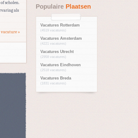
of scholen.
Populaire
Plaatsen
rvaring als
Vacatures Rotterdam
(4519 vacatures)
 vacature »
Vacatures Amsterdam
(4221 vacatures)
Vacatures Utrecht
(2958 vacatures)
Vacatures Eindhoven
(2518 vacatures)
Vacatures Breda
(1831 vacatures)