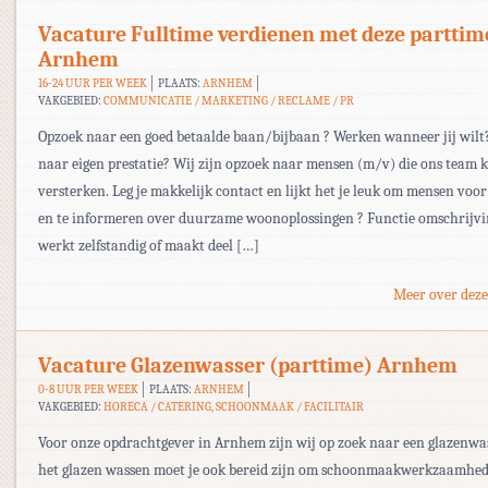
Vacature Fulltime verdienen met deze parttim
Arnhem
16-24 UUR PER WEEK
PLAATS:
ARNHEM
VAKGEBIED:
COMMUNICATIE / MARKETING / RECLAME / PR
Opzoek naar een goed betaalde baan/bijbaan ? Werken wanneer jij wilt
naar eigen prestatie? Wij zijn opzoek naar mensen (m/v) die ons team
versterken. Leg je makkelijk contact en lijkt het je leuk om mensen voor
en te informeren over duurzame woonoplossingen ? Functie omschrijvin
werkt zelfstandig of maakt deel […]
Meer over deze
Vacature Glazenwasser (parttime) Arnhem
0-8 UUR PER WEEK
PLAATS:
ARNHEM
VAKGEBIED:
HORECA / CATERING, SCHOONMAAK / FACILITAIR
Voor onze opdrachtgever in Arnhem zijn wij op zoek naar een glazenwa
het glazen wassen moet je ook bereid zijn om schoonmaakwerkzaamhede