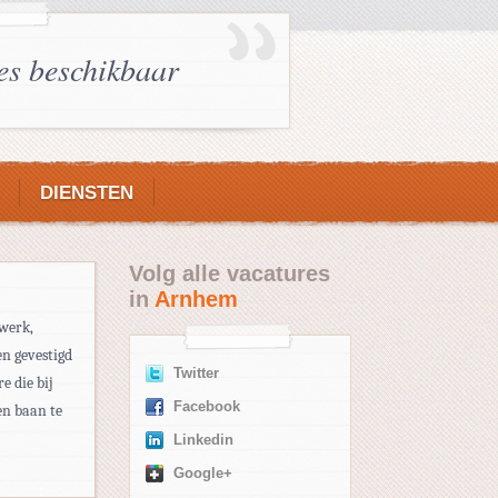
es beschikbaar
DIENSTEN
Volg alle vacatures
in
Arnhem
 werk,
en gevestigd
Twitter
e die bij
Facebook
en baan te
Linkedin
Google+