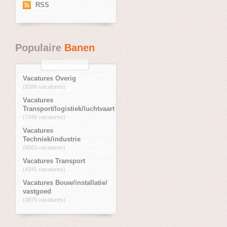
RSS
Populaire
Banen
Vacatures Overig
(9288 vacatures)
Vacatures
Transport/logistiek/luchtvaart
(7348 vacatures)
Vacatures
Techniek/industrie
(6563 vacatures)
Vacatures Transport
(4341 vacatures)
Vacatures Bouw/installatie/
vastgoed
(3875 vacatures)