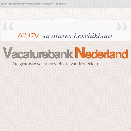
OVER
REGISTREER
WERKGEVER
CONTACT
INLOGGEN
62379
vacatures beschikbaar