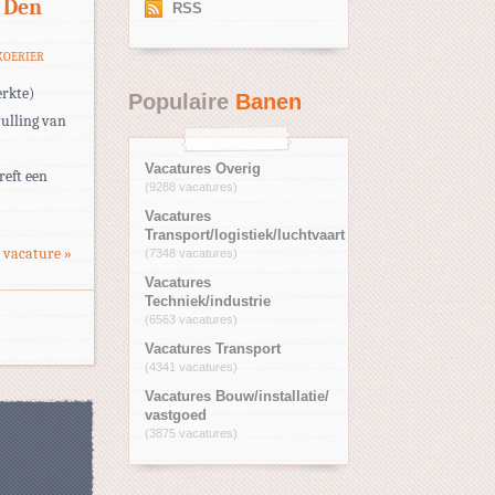
 Den
RSS
KOERIER
erkte)
Populaire
Banen
vulling van
Vacatures Overig
reft een
(9288 vacatures)
Vacatures
Transport/logistiek/luchtvaart
 vacature »
(7348 vacatures)
Vacatures
Techniek/industrie
(6563 vacatures)
Vacatures Transport
(4341 vacatures)
Vacatures Bouw/installatie/
vastgoed
(3875 vacatures)