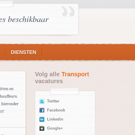
es beschikbaar
DIENSTEN
Volg alle
Transport
vacatures
itten en
chauffeurs.
Twitter
n hieronder
Facebook
ct!
Linkedin
Google+