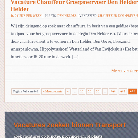
Vacature Chauffeur Groepsvervoer Den Helder
Helder
16-24 UUR PER WEEK
PLAATS:
DEN HELDER
VAKGEBIED:
CHAUFFEUR TAXI/PRIVE/
Wij zijn dringend op zoek naar chauffeurs, in bezit van een geldige (bep
taxipas, voor het groepsvervoer in de Regio Den Helder e.o. (Voor de in
deze vacature dient u te wonen in Den Helder, Den Oever, Breezand,
Annapaulowna, Hippolytushoef, Westerland of Van Ewijcksluis) Het bet
functie voor 15-20 uur in de week. […]
Meer over deze
Pagina 446 van 446
« Meest recente
«
...
10
20
30
...
444
445
446
Vacatures zoeken binnen Transport
Zoek vacatures op
functie
,
provincie
en/of
plaats
.