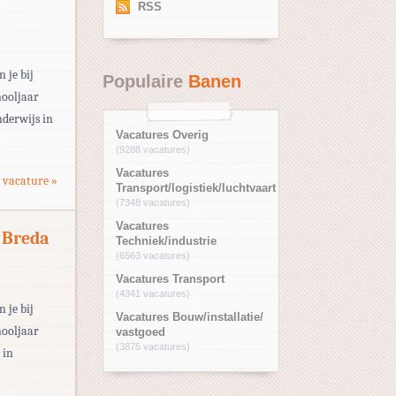
RSS
 je bij
Populaire
Banen
hooljaar
derwijs in
Vacatures Overig
(9288 vacatures)
Vacatures
 vacature »
Transport/logistiek/luchtvaart
(7348 vacatures)
Vacatures
 Breda
Techniek/industrie
(6563 vacatures)
Vacatures Transport
(4341 vacatures)
 je bij
Vacatures Bouw/installatie/
hooljaar
vastgoed
(3875 vacatures)
 in