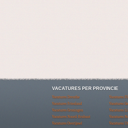
VACATURES PER PROVINCIE
Vacatures Drenthe
Vacatures F
Vacatures Friesland
Vacatures G
Vacatures Groningen
Vacatures L
Vacatures Noord-Brabant
Vacatures N
Vacatures Overijssel
Vacatures U