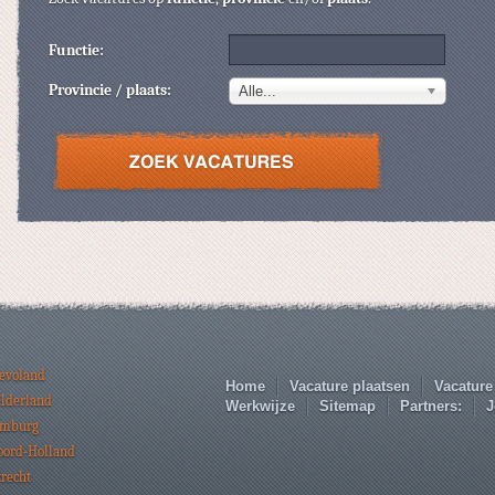
Functie:
Provincie / plaats:
Alle...
levoland
Home
Vacature plaatsen
Vacature
elderland
Werkwijze
Sitemap
Partners:
J
imburg
oord-Holland
trecht