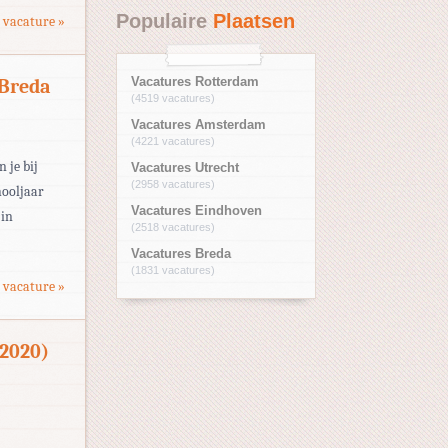
Populaire
Plaatsen
 vacature »
 Breda
Vacatures Rotterdam
(4519 vacatures)
Vacatures Amsterdam
(4221 vacatures)
 je bij
Vacatures Utrecht
(2958 vacatures)
hooljaar
Vacatures Eindhoven
 in
(2518 vacatures)
Vacatures Breda
(1831 vacatures)
 vacature »
-2020)