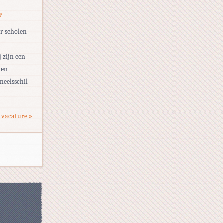
P
or scholen
n
j zijn een
 en
neelsschil
 vacature »