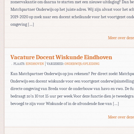
zomervakantie om daarna te starten met een nieuwe uitdaging? Dan ben
Matchpartner Onderwijs op het juiste adres. Wij zijn alvast voor het sc
2019-2020 op zoek naar een docent scheikunde voor het voortgezet onde
omgeving […]
Meer over deze
Vacature Docent Wiskunde Eindhoven
PLAATS:
EINDHOVEN
VAKGEBIED:
ONDERWIJS/OPLEIDING
Kan Matchpartner Onderwijs op jou rekenen? Per direct zoekt Matchp
Onderwijs een docent wiskunde voor een voortgezet onderwijsinstelling
directe omgeving van Breda voor de onderbouw van havo en vwo. De fu
bedraagt zo’n 10 tot 15 uur per week.Voor deze functie dien je tweedegr
bevoegd te zijn voor Wiskunde of in de afrondende fase van […]
Meer over deze