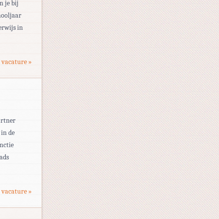
 je bij
hooljaar
rwijs in
 vacature »
artner
 in de
nctie
aads
 vacature »