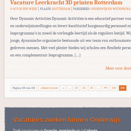
Vacature Leerkracht 3D printen Rotterdam
0-8 UUR PER WEEK
PLAATS:
ROTTERDAM
VAKGEBIED:
ONDERWIJS EN WETENSCHA
Over Dynamic Activities Dynamic Activities is een educatief partner vo
en onderwijsinstellingen en levert kwalitatief hoogwaardig personeel e
lesprogramma’s in zowel de verlengde leertijd als de reguliere lestijd. Wi
jonge, dynamische organisatie bestaande uit een team van enthousiaste
gedreven mensen. Met veel plezier bieden wij scholen een flexibele perso
en een complementair lesprogramma. […]
Meer over deze
Pagina 101 van 101
« Meest recente
«
...
10
20
30
...
99
100
101
Vacatures zoeken binnen Onderwijs
Zoek vacatures op
functie
,
provincie
en/of
plaats
.