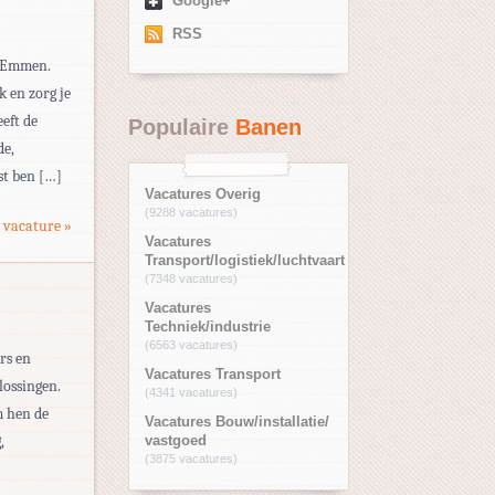
Google+
RSS
n Emmen.
k en zorg je
eft de
Populaire
Banen
de,
st ben […]
Vacatures Overig
(9288 vacatures)
 vacature »
Vacatures
Transport/logistiek/luchtvaart
(7348 vacatures)
Vacatures
Techniek/industrie
(6563 vacatures)
rs en
Vacatures Transport
lossingen.
(4341 vacatures)
m hen de
Vacatures Bouw/installatie/
,
vastgoed
(3875 vacatures)