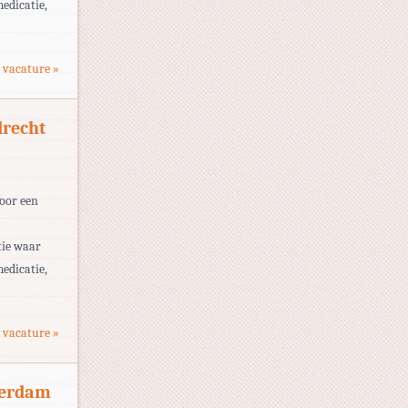
medicatie,
 vacature »
drecht
Voor een
tie waar
medicatie,
 vacature »
terdam