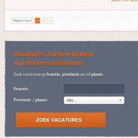
Pagina 1 van 2
1
2
»
Vacatures zoeken binnen
Apothekersassistente
Zoek vacatures op
functie
,
provincie
en/of
plaats
.
Functie:
Provincie / plaats:
Alle...