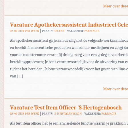
Meer over deze
Vacature Apothekersassistent Industrieel Gel
32-40 UUR PER WEEK
PLAATS:
GELEEN
VAKGEBIED:
FARMACIE
Als apothekersassistent ga je aan de slag met de volgende werkzaamhed
en bereidt farmaceutische producten waaronder medicijnen en zorgt d
voor de monstername ervan; Jij draagt zorg voor een gedegen voorbere
bereidingsprocessen; Je bent verantwoordelijk voor de uitvoering van c
tijdens het bereiden; Je bent verantwoordelijk voor het geven van line-
van […]
Meer over deze
Vacature Test Item Officer 'S-Hertogenbosch
32-40 UUR PER WEEK
PLAATS:
'S-HERTOGENBOSCH
VAKGEBIED:
FARMACIE
Als test item officer heb je een afwisselende functie waarin je praktisch