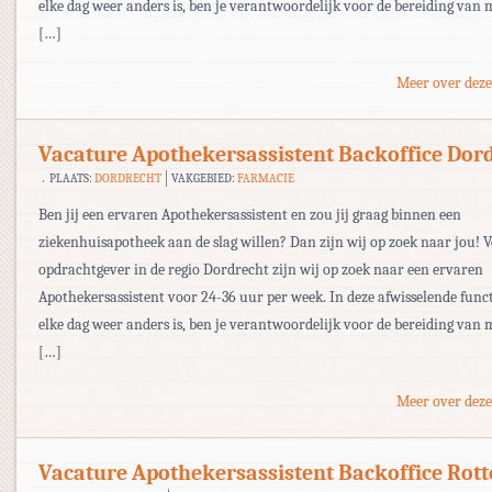
elke dag weer anders is, ben je verantwoordelijk voor de bereiding van 
[…]
Meer over deze
Vacature Apothekersassistent Backoffice Dor
PLAATS:
DORDRECHT
VAKGEBIED:
FARMACIE
Ben jij een ervaren Apothekersassistent en zou jij graag binnen een
ziekenhuisapotheek aan de slag willen? Dan zijn wij op zoek naar jou! 
opdrachtgever in de regio Dordrecht zijn wij op zoek naar een ervaren
Apothekersassistent voor 24-36 uur per week. In deze afwisselende func
elke dag weer anders is, ben je verantwoordelijk voor de bereiding van 
[…]
Meer over deze
Vacature Apothekersassistent Backoffice Rot