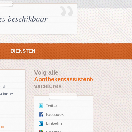
es beschikbaar
DIENSTEN
Volg alle
Apothekersassistente
vacatures
p dit
de buurt
Twitter
Facebook
Linkedin
en