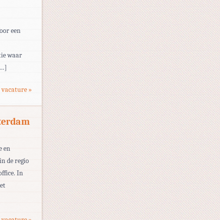
Voor een
tie waar
[…]
 vacature »
tterdam
e en
in de regio
fice. In
et
 vacature »