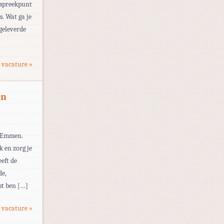
nspreekpunt
s. Wat ga je
geleverde
 vacature »
en
n Emmen.
k en zorg je
eft de
de,
st ben […]
 vacature »