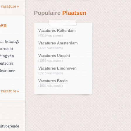
 vacature »
Populaire
Plaatsen
een
Vacatures Rotterdam
(4519 vacatures)
en: Je mengt
Vacatures Amsterdam
aarnaast
(4221 vacatures)
iding van
Vacatures Utrecht
(2958 vacatures)
ontroles
Vacatures Eindhoven
clearance
(2518 vacatures)
Vacatures Breda
(1831 vacatures)
 vacature »
 uitvoerende