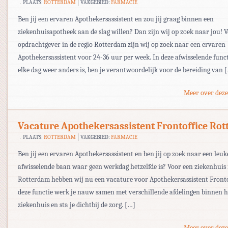
PLAATS:
ROTTERDAM
VAKGEBIED:
FARMACIE
Ben jij een ervaren Apothekersassistent en zou jij graag binnen een
ziekenhuisapotheek aan de slag willen? Dan zijn wij op zoek naar jou! 
opdrachtgever in de regio Rotterdam zijn wij op zoek naar een ervaren
Apothekersassistent voor 24-36 uur per week. In deze afwisselende func
elke dag weer anders is, ben je verantwoordelijk voor de bereiding van 
Meer over deze
Vacature Apothekersassistent Frontoffice Ro
PLAATS:
ROTTERDAM
VAKGEBIED:
FARMACIE
Ben jij een ervaren Apothekersassistent en ben jij op zoek naar een leuk
afwisselende baan waar geen werkdag hetzelfde is? Voor een ziekenhuis 
Rotterdam hebben wij nu een vacature voor Apothekersassistent Frontof
deze functie werk je nauw samen met verschillende afdelingen binnen h
ziekenhuis en sta je dichtbij de zorg. […]
Meer over deze