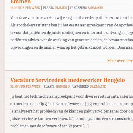
Emmen
16-24 UUR PER WEEK
PLAATS:
EMMEN
VAKGEBIED:
FARMACIE
Voor deze vacature zoeken wij een gemotiveerde apothekersassistent i
Als apothekersassistent ben jij het eerste aanspreekpunt van de apothee
ervoor dat patiënten de juiste medicijnen en informatie ontvangen. Je ge
patiënten advies over de werking van geneesmiddelen, de bewaarmetho
bijwerkingen en de manier waarop het gebruikt moet worden. Daarnaa
Meer over deze
Vacature Servicedesk medewerker Hengelo
32-40 UUR PER WEEK
PLAATS:
HENGELO
VAKGEBIED:
FARMACIE
Jij bent het technische aanspreekpunt voor diverse restaurants, cateraa
attractieparken. Op gebied van software zie jij geen problemen, maar op
Je analyseert het probleem van de klant en pakt vervolgens snel door o
juiste service te kunnen verlenen. Of het nou gaat om een stroomstoring
problemen met de software of een kapotte […]