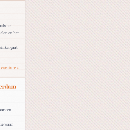
oals het
elen en het
winkel gaat
 vacature »
terdam
oor een
tie waar