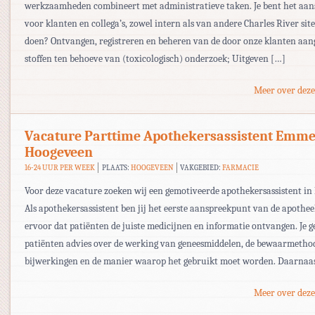
werkzaamheden combineert met administratieve taken. Je bent het aa
voor klanten en collega’s, zowel intern als van andere Charles River site
doen? Ontvangen, registreren en beheren van de door onze klanten aan
stoffen ten behoeve van (toxicologisch) onderzoek; Uitgeven […]
Meer over deze
Vacature Parttime Apothekersassistent Emm
Hoogeveen
16-24 UUR PER WEEK
PLAATS:
HOOGEVEEN
VAKGEBIED:
FARMACIE
Voor deze vacature zoeken wij een gemotiveerde apothekersassistent i
Als apothekersassistent ben jij het eerste aanspreekpunt van de apothee
ervoor dat patiënten de juiste medicijnen en informatie ontvangen. Je ge
patiënten advies over de werking van geneesmiddelen, de bewaarmetho
bijwerkingen en de manier waarop het gebruikt moet worden. Daarnaa
Meer over deze