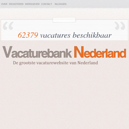
OVER
REGISTREER
WERKGEVER
CONTACT
INLOGGEN
62379
vacatures beschikbaar