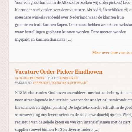
Voor een groothandel in de AGF sector zoeken wij orderpickers! Lees
hieronder snel verder over deze vacature. Als bedrijf beschikken zij o
meerdere winkels verdeeld over Nederland waar de klanten hun
groente en fruit kunnen kopen. Daarnaast hebben ze ook een websh
waar bestellingen geplaatst kunnen worden. Deze moeten worden
ingepakt en kunnen dan naar […]
Meer over deze vacatur
Vacature Order Picker Eindhoven
24-32 UUR PER WEEK
PLAATS:
EINDHOVEN
VAKGEBIED:
TRANSPORT/LOGISTIEK/LUCHTVAART
NTS Mechatronics Eindhoven assembleert mechatronische systemen
voor uiteenlopende industrieën, waaronder analytical, semiconducto
life sciences en digital printing. De logistieke kracht schuilt in de goe
samenwerking met leveranciers en de rol die we daarbij spelen. We zi
regisseur van de gehele keten en werken intensief samen met de part
suppliers zowel binnen NTS én diverse andere […]