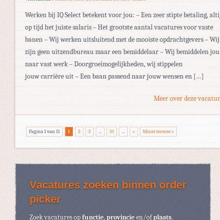
Werken bij IQ Select betekent voor jou: – Een zeer stipte betaling, alti
op tijd het juiste salaris – Het grootste aantal vacatures voor vaste
banen – Wij werken uitsluitend met de mooiste opdrachtgevers – Wij
zijn geen uitzendbureau maar een bemiddelaar – Wij bemiddelen jou
naar vast werk – Doorgroeimogelijkheden, wij stippelen
jouw carrière uit – Een baan passend naar jouw wensen en […]
Meer over deze vacatur
Pagina 1 van 11
1
2
3
...
10
...
»
Minst recente »
Vacatures zoeken binnen order
picker
Zoek vacatures op
functie
,
provincie
en/of
plaats
.