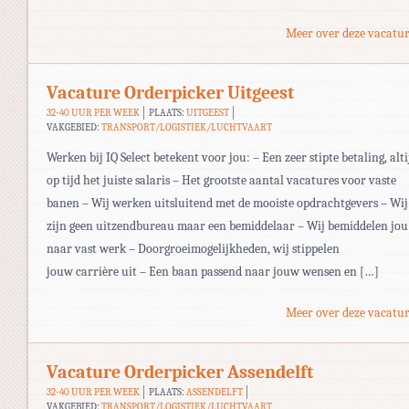
Meer over deze vacatur
Vacature Orderpicker Uitgeest
32-40 UUR PER WEEK
PLAATS:
UITGEEST
VAKGEBIED:
TRANSPORT/LOGISTIEK/LUCHTVAART
Werken bij IQ Select betekent voor jou: – Een zeer stipte betaling, alti
op tijd het juiste salaris – Het grootste aantal vacatures voor vaste
banen – Wij werken uitsluitend met de mooiste opdrachtgevers – Wij
zijn geen uitzendbureau maar een bemiddelaar – Wij bemiddelen jou
naar vast werk – Doorgroeimogelijkheden, wij stippelen
jouw carrière uit – Een baan passend naar jouw wensen en […]
Meer over deze vacatur
Vacature Orderpicker Assendelft
32-40 UUR PER WEEK
PLAATS:
ASSENDELFT
VAKGEBIED:
TRANSPORT/LOGISTIEK/LUCHTVAART