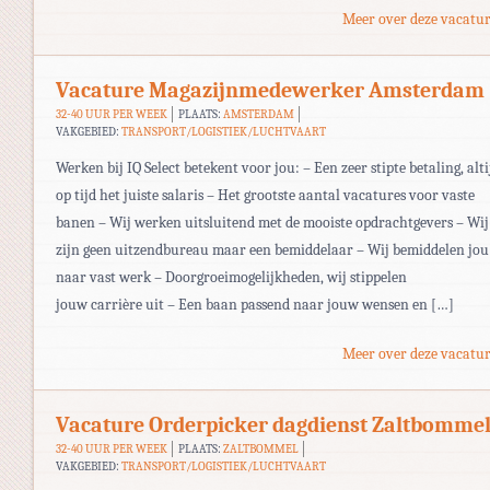
Meer over deze vacatur
Vacature Magazijnmedewerker Amsterdam
32-40 UUR PER WEEK
PLAATS:
AMSTERDAM
VAKGEBIED:
TRANSPORT/LOGISTIEK/LUCHTVAART
Werken bij IQ Select betekent voor jou: – Een zeer stipte betaling, alti
op tijd het juiste salaris – Het grootste aantal vacatures voor vaste
banen – Wij werken uitsluitend met de mooiste opdrachtgevers – Wij
zijn geen uitzendbureau maar een bemiddelaar – Wij bemiddelen jou
naar vast werk – Doorgroeimogelijkheden, wij stippelen
jouw carrière uit – Een baan passend naar jouw wensen en […]
Meer over deze vacatur
Vacature Orderpicker dagdienst Zaltbomme
32-40 UUR PER WEEK
PLAATS:
ZALTBOMMEL
VAKGEBIED:
TRANSPORT/LOGISTIEK/LUCHTVAART