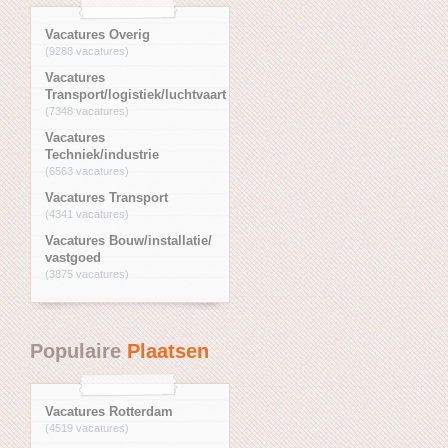
Vacatures Overig
(9288 vacatures)
Vacatures
Transport/logistiek/luchtvaart
(7348 vacatures)
Vacatures
Techniek/industrie
(6563 vacatures)
Vacatures Transport
(4341 vacatures)
Vacatures Bouw/installatie/
vastgoed
(3875 vacatures)
Populaire
Plaatsen
Vacatures Rotterdam
(4519 vacatures)