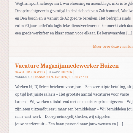
Wegtransport, scheepvaart, warehousing en assemblage, niks is te gek
De opdrachtgever is gevestigd in de driehoek van Zaltbommel, Waalw
en Den bosch en is vanuit de A2 goed te bereiken. Het bedrijf is sinds
ruim 90 jaar actief als logistieke dienstverlener en kenmerkt zich do
een goede werksfeer en klaar staan voor elkaar. De kernwaarden […]
Meer over deze vacatur
Vacature Magazijnmedewerker Huizen
32-40 UUR PER WEEK
PLAATS:
HUIZEN
VAKGEBIED:
TRANSPORT/LOGISTIEK/LUCHTVAART
Werken bij IQ Select betekent voor jou: – Een zeer stipte betaling, alti
op tijd het juiste salaris – Het grootste aantal vacatures voor vaste
banen – Wij werken uitsluitend met de mooiste opdrachtgevers – Wij
zijn geen uitzendbureau maar een bemiddelaar – Wij bemiddelen jou
naar vast werk – Doorgroeimogelijkheden, wij stippelen
jouw carrière uit – Een baan passend naar jouw wensen en […]