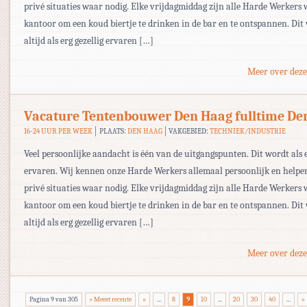
privé situaties waar nodig. Elke vrijdagmiddag zijn alle Harde Werkers
kantoor om een koud biertje te drinken in de bar en te ontspannen. Dit
altijd als erg gezellig ervaren […]
Meer over deze
Vacature Tentenbouwer Den Haag fulltime De
16-24 UUR PER WEEK
PLAATS:
DEN HAAG
VAKGEBIED:
TECHNIEK/INDUSTRIE
Veel persoonlijke aandacht is één van de uitgangspunten. Dit wordt als e
ervaren. Wij kennen onze Harde Werkers allemaal persoonlijk en helpe
privé situaties waar nodig. Elke vrijdagmiddag zijn alle Harde Werkers
kantoor om een koud biertje te drinken in de bar en te ontspannen. Dit
altijd als erg gezellig ervaren […]
Meer over deze
Pagina 9 van 305
« Meest recente
«
...
8
9
10
...
20
30
40
...
»