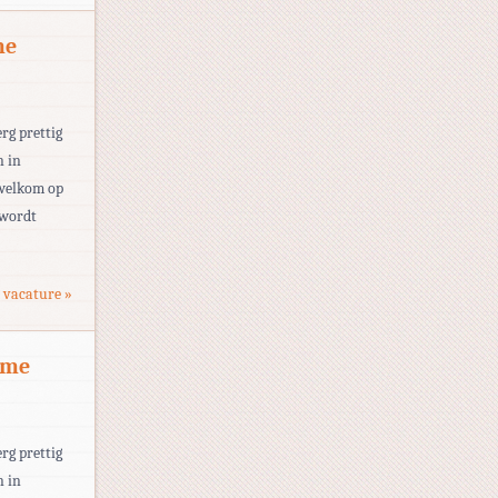
me
rg prettig
n in
 welkom op
 wordt
 vacature »
ime
rg prettig
n in