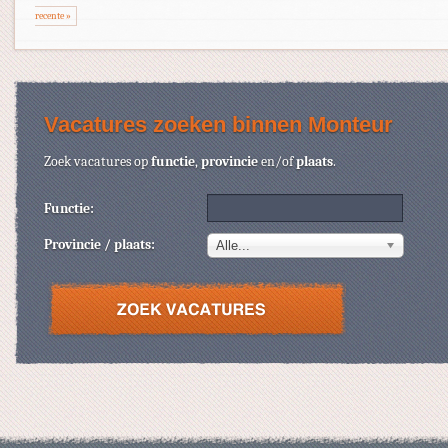
recente »
Vacatures zoeken binnen Monteur
Zoek vacatures op
functie
,
provincie
en/of
plaats
.
Functie:
Provincie / plaats:
Alle...