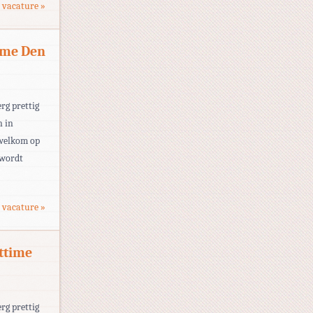
 vacature »
ime Den
rg prettig
n in
 welkom op
 wordt
 vacature »
ttime
rg prettig