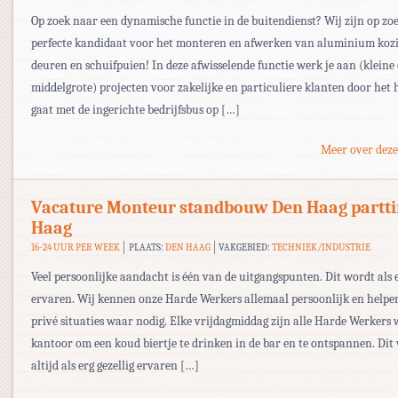
Op zoek naar een dynamische functie in de buitendienst? Wij zijn op zo
perfecte kandidaat voor het monteren en afwerken van aluminium kozi
deuren en schuifpuien! In deze afwisselende functie werk je aan (kleine
middelgrote) projecten voor zakelijke en particuliere klanten door het h
gaat met de ingerichte bedrijfsbus op […]
Meer over deze
Vacature Monteur standbouw Den Haag partt
Haag
16-24 UUR PER WEEK
PLAATS:
DEN HAAG
VAKGEBIED:
TECHNIEK/INDUSTRIE
Veel persoonlijke aandacht is één van de uitgangspunten. Dit wordt als e
ervaren. Wij kennen onze Harde Werkers allemaal persoonlijk en helpe
privé situaties waar nodig. Elke vrijdagmiddag zijn alle Harde Werkers
kantoor om een koud biertje te drinken in de bar en te ontspannen. Dit
altijd als erg gezellig ervaren […]