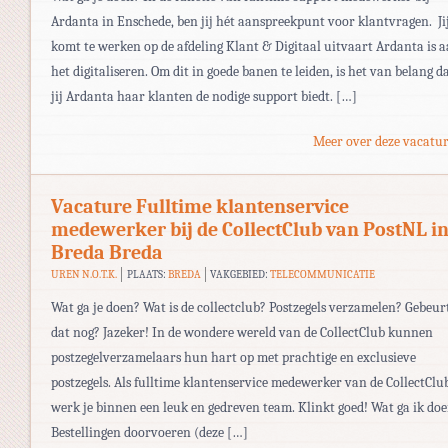
Ardanta in Enschede, ben jij hét aanspreekpunt voor klantvragen. Ji
komt te werken op de afdeling Klant & Digitaal uitvaart Ardanta is 
het digitaliseren. Om dit in goede banen te leiden, is het van belang d
jij Ardanta haar klanten de nodige support biedt. […]
Meer over deze vacatur
Vacature Fulltime klantenservice
medewerker bij de CollectClub van PostNL i
Breda Breda
UREN N.O.T.K.
PLAATS:
BREDA
VAKGEBIED:
TELECOMMUNICATIE
Wat ga je doen? Wat is de collectclub? Postzegels verzamelen? Gebeur
dat nog? Jazeker! In de wondere wereld van de CollectClub kunnen
postzegelverzamelaars hun hart op met prachtige en exclusieve
postzegels. Als fulltime klantenservice medewerker van de CollectClu
werk je binnen een leuk en gedreven team. Klinkt goed! Wat ga ik do
Bestellingen doorvoeren (deze […]