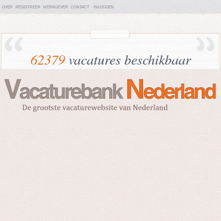
OVER
REGISTREER
WERKGEVER
CONTACT
INLOGGEN
62379
vacatures beschikbaar