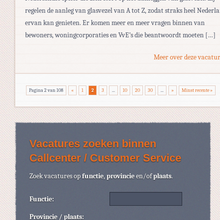
regelen de aanleg van glasvezel van A tot Z, zodat straks heel Nederl
ervan kan genieten. Er komen meer en meer vragen binnen van
bewoners, woningcorporaties en VvE’s die beantwoordt moeten […]
Meer over deze vacatur
Pagina 2 van 108
«
1
2
3
...
10
20
30
...
»
Minst recente »
Vacatures zoeken binnen
Callcenter / Customer Service
Zoek vacatures op
functie
,
provincie
en/of
plaats
.
Functie:
Provincie / plaats: