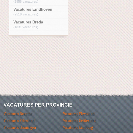
(2958 vacatures)
Vacatures Eindhoven
(2518 vacatures)
Vacatures Breda
(1831 vacatures)
VACATURES PER PROVINCIE
Vacatures Drenthe
Vacatures Flevoland
Vacatures Friesland
Vacatures Gelderland
Vacatures Groningen
Vacatures Limburg