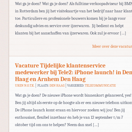
Wat ga je doen? Wat ga je doen? Als fulltime verkoopadviseur bij BM
in Rotterdam ben jij het visitekaartje van het bedrijf naar haar klan
toe. Particuliere en professionele bouwers komen bij je langs voor
deskundig advies en service over ijzerwaren. Jij bedient en helpt
klanten bij het aanschaffen van ijzerwaren. Ook zul je ervoor […]
Meer over deze vacatur
Vacature Tijdelijke klantenservice
medewerker bij Tele2: iPhone launch! in De
Haag en Arnhem Den Haag
UREN N.O.T.K.
PLAATS:
DEN HAAG
VAKGEBIED:
TELECOMMUNICATIE
Wat ga je doen? De nieuwe iPhone wordt binnenkort gelanceerd, yes!
Ben jij altijd als eerste op de hoogte als er een nieuwe telefoon uitko
De iPhone launch komt eraan en hiervoor zoeken wij jou! Ben jij
enthousiast, flexibel inzetbaar én heb je van 12 september t/m 7
oktober tijd om ons te helpen? Neem dan snel […]