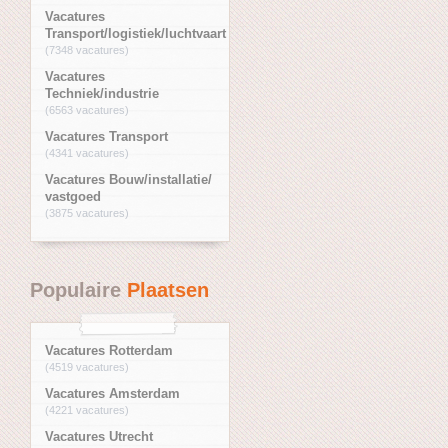
Vacatures
Transport/logistiek/luchtvaart
(7348 vacatures)
Vacatures
Techniek/industrie
(6563 vacatures)
Vacatures Transport
(4341 vacatures)
Vacatures Bouw/installatie/
vastgoed
(3875 vacatures)
Populaire
Plaatsen
Vacatures Rotterdam
(4519 vacatures)
Vacatures Amsterdam
(4221 vacatures)
Vacatures Utrecht