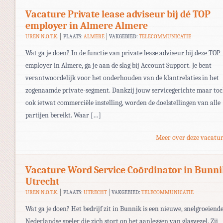
Vacature Private lease adviseur bij dé TOP
employer in Almere Almere
UREN N.O.T.K.
PLAATS:
ALMERE
VAKGEBIED:
TELECOMMUNICATIE
Wat ga je doen? In de functie van private lease adviseur bij deze TOP
employer in Almere, ga je aan de slag bij Account Support. Je bent
verantwoordelijk voor het onderhouden van de klantrelaties in het
zogenaamde private-segment. Dankzij jouw servicegerichte maar to
ook ietwat commerciële instelling, worden de doelstellingen van alle
partijen bereikt. Waar […]
Meer over deze vacatur
Vacature Word Service Coördinator in Bunn
Utrecht
UREN N.O.T.K.
PLAATS:
UTRECHT
VAKGEBIED:
TELECOMMUNICATIE
Wat ga je doen? Het bedrijf zit in Bunnik is een nieuwe, snelgroeiend
Nederlandse speler die zich stort op het aanleggen van glasvezel. Zij