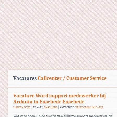
Vacatures
Callcenter / Customer Service
Vacature Word support medewerker bij
Ardanta in Enschede Enschede
UREN N.O.T.K.
PLAATS:
ENSCHEDE
VAKGEBIED:
TELECOMMUNICATIE
Wat ga je doen? In de functie van fulltime support medewerker bij