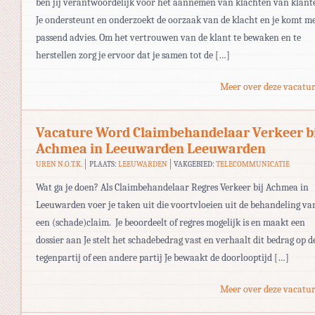
ben jij verantwoordelijk voor het aannemen van klachten van klant
Je ondersteunt en onderzoekt de oorzaak van de klacht en je komt m
passend advies. Om het vertrouwen van de klant te bewaken en te
herstellen zorg je ervoor dat je samen tot de […]
Meer over deze vacatur
Vacature Word Claimbehandelaar Verkeer b
Achmea in Leeuwarden Leeuwarden
UREN N.O.T.K.
PLAATS:
LEEUWARDEN
VAKGEBIED:
TELECOMMUNICATIE
Wat ga je doen? Als Claimbehandelaar Regres Verkeer bij Achmea in
Leeuwarden voer je taken uit die voortvloeien uit de behandeling va
een (schade)claim. Je beoordeelt of regres mogelijk is en maakt een
dossier aan Je stelt het schadebedrag vast en verhaalt dit bedrag op d
tegenpartij of een andere partij Je bewaakt de doorlooptijd […]
Meer over deze vacatur