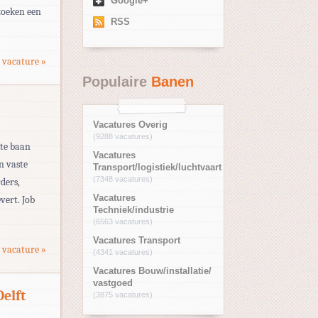
Google+
zoeken een
RSS
]
 vacature »
Populaire
Banen
Vacatures Overig
(9288 vacatures)
ste baan
Vacatures
n vaste
Transport/logistiek/luchtvaart
(7348 vacatures)
ders,
Vacatures
evert. Job
Techniek/industrie
(6563 vacatures)
Vacatures Transport
 vacature »
(4341 vacatures)
Vacatures Bouw/installatie/
vastgoed
elft
(3875 vacatures)