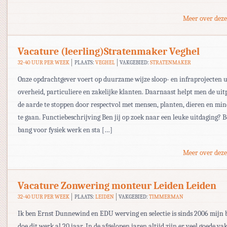
Meer over deze
Vacature (leerling)Stratenmaker Veghel
32-40 UUR PER WEEK
PLAATS:
VEGHEL
VAKGEBIED:
STRATENMAKER
Onze opdrachtgever voert op duurzame wijze sloop- en infraprojecten u
overheid, particuliere en zakelijke klanten. Daarnaast helpt men de ui
de aarde te stoppen door respectvol met mensen, planten, dieren en mi
te gaan. Functiebeschrijving Ben jij op zoek naar een leuke uitdaging? B
bang voor fysiek werk en sta […]
Meer over deze
Vacature Zonwering monteur Leiden Leiden
32-40 UUR PER WEEK
PLAATS:
LEIDEN
VAKGEBIED:
TIMMERMAN
Ik ben Ernst Dunnewind en EDU werving en selectie is sinds 2006 mijn be
doe dit werk al 20 jaar. In de afgelopen jaren altijd zijn er veel goede 