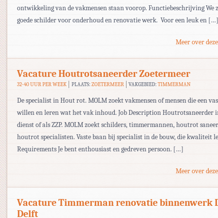
ontwikkeling van de vakmensen staan voorop. Functiebeschrijving We 
goede schilder voor onderhoud en renovatie werk. Voor een leuk en […
Meer over deze
Vacature Houtrotsaneerder Zoetermeer
32-40 UUR PER WEEK
PLAATS:
ZOETERMEER
VAKGEBIED:
TIMMERMAN
De specialist in Hout rot. MOLM zoekt vakmensen of mensen die een va
willen en leren wat het vak inhoud. Job Description Houtrotsaneerder i
dienst of als ZZP. MOLM zoekt schilders, timmermannen, houtrot saneer
houtrot specialisten. Vaste baan bij specialist in de bouw, die kwaliteit l
Requirements Je bent enthousiast en gedreven persoon. […]
Meer over deze
Vacature Timmerman renovatie binnenwerk D
Delft