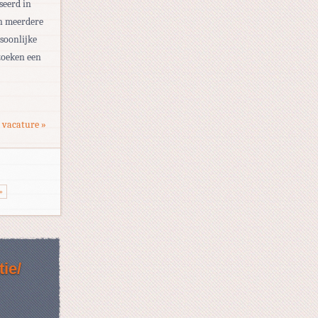
iseerd in
in meerdere
rsoonlijke
zoeken een
 vacature »
»
ie/