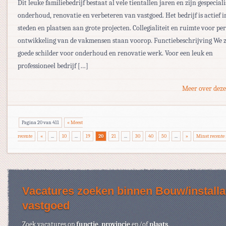
Dit leuke familiebedrijf bestaat al vele tientallen jaren en zijn gespecial
onderhoud, renovatie en verbeteren van vastgoed. Het bedrijf is actief 
steden en plaatsen aan grote projecten. Collegialiteit en ruimte voor pe
ontwikkeling van de vakmensen staan voorop. Functiebeschrijving We 
goede schilder voor onderhoud en renovatie werk. Voor een leuk en
professioneel bedrijf […]
Meer over deze
Pagina 20 van 411
« Meest
recente
«
...
10
...
19
20
21
...
30
40
50
...
»
Minst recente 
Vacatures zoeken binnen Bouw/installat
vastgoed
Zoek vacatures op
functie
,
provincie
en/of
plaats
.