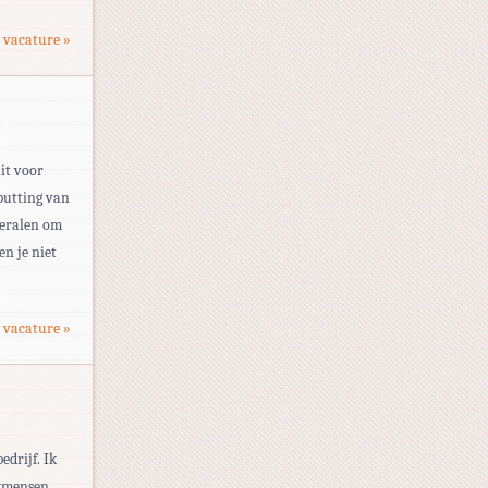
 vacature »
it voor
tputting van
neralen om
en je niet
 vacature »
drijf. Ik
vakmensen