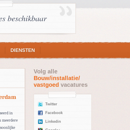
es beschikbaar
DIENSTEN
Volg alle
Bouw/installatie/
vastgoed
vacatures
terdam
Twitter
iseerd in
Facebook
in meerdere
Linkedin
rsoonlijke