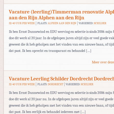
Vacature (leerling)Timmerman renovatie Alp
aan den Rijn Alphen aan den Rijn
32-40 UUR PER WEEK
PLAATS:
ALPHEN AAN DEN RIJN
VAKGEBIED:
SCHILDER
Ik ben Ernst Dunnewind en EDU werving en selectie is sinds 2006 mijn be
doe dit werk al 20 jaar. In de afgelopen jaren altijd zijn er veel goede 
geweest die ik heb geholpen met het vinden van een nieuwe baan, of tijd
dat past. Ik ben oprecht en transparant en behandel […]
Meer over deze
Vacature Leerling Schilder Dordrecht Dordrec
32-40 UUR PER WEEK
PLAATS:
DORDRECHT
VAKGEBIED:
SCHILDER
Ik ben Ernst Dunnewind en EDU werving en selectie is sinds 2006 mijn be
doe dit werk al 20 jaar nu. In de afgelopen jaren altijd zijn er veel goe
geweest die ik heb geholpen met het vinden van een nieuwe baan, of tijd
dat past. Ik ben eerlijk en behandel iedereen met […]