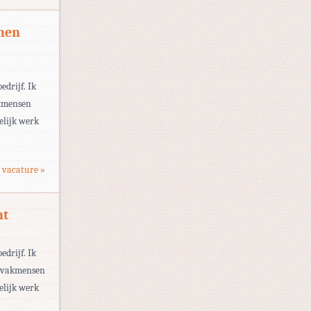
hen
drijf. Ik
vakmensen
elijk werk
 vacature »
ht
drijf. Ik
de vakmensen
elijk werk