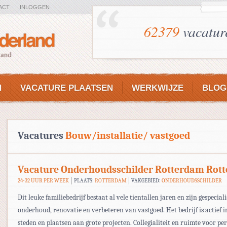
ACT
INLOGGEN
62379
vacatur
N
VACATURE PLAATSEN
WERKWIJZE
BLOG
Vacatures
Bouw/installatie/ vastgoed
Vacature Onderhoudsschilder Rotterdam Rot
24-32 UUR PER WEEK
PLAATS:
ROTTERDAM
VAKGEBIED:
ONDERHOUDSSCHILDER
Dit leuke familiebedrijf bestaat al vele tientallen jaren en zijn gespecial
onderhoud, renovatie en verbeteren van vastgoed. Het bedrijf is actief 
steden en plaatsen aan grote projecten. Collegialiteit en ruimte voor pe