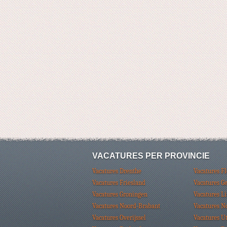
VACATURES PER PROVINCIE
Vacatures Drenthe
Vacatures F
Vacatures Friesland
Vacatures G
Vacatures Groningen
Vacatures L
Vacatures Noord-Brabant
Vacatures N
Vacatures Overijssel
Vacatures U