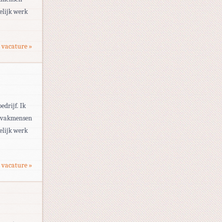
elijk werk
 vacature »
drijf. Ik
de vakmensen
elijk werk
 vacature »