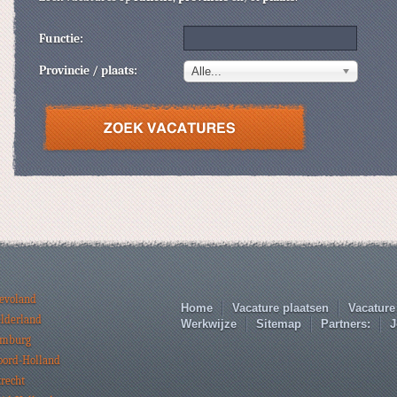
Functie:
Provincie / plaats:
Alle...
levoland
Home
Vacature plaatsen
Vacature
elderland
Werkwijze
Sitemap
Partners:
J
imburg
oord-Holland
trecht