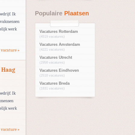
Populaire
Plaatsen
drijf. Ik
de vakmensen
elijk werk
Vacatures Rotterdam
(4519 vacatures)
Vacatures Amsterdam
 vacature »
(4221 vacatures)
Vacatures Utrecht
(2958 vacatures)
n Haag
Vacatures Eindhoven
(2518 vacatures)
Vacatures Breda
(1831 vacatures)
drijf. Ik
vakmensen
elijk werk
 vacature »