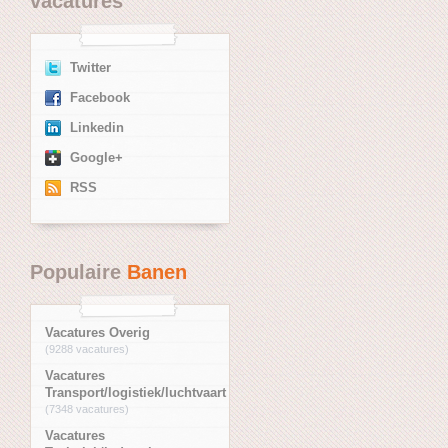
vacatures
Twitter
Facebook
Linkedin
Google+
RSS
Populaire
Banen
Vacatures Overig
(9288 vacatures)
Vacatures
Transport/logistiek/luchtvaart
(7348 vacatures)
Vacatures