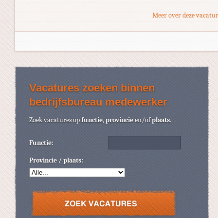
Meer over deze vacatur
Vacatures zoeken binnen
bedrijfsbureau medewerker
Zoek vacatures op
functie
,
provincie
en/of
plaats
.
Functie:
Provincie / plaats: