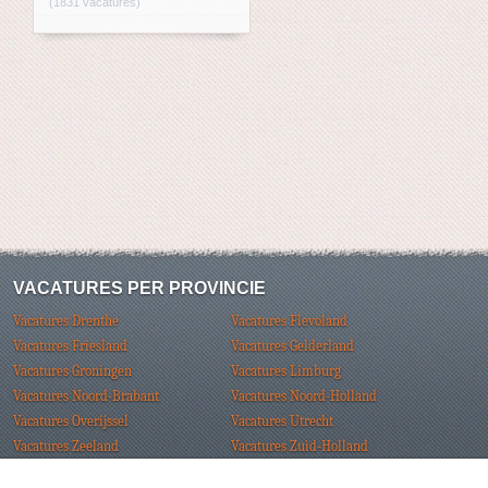
(1831 vacatures)
VACATURES PER PROVINCIE
Vacatures Drenthe
Vacatures Flevoland
Vacatures Friesland
Vacatures Gelderland
Vacatures Groningen
Vacatures Limburg
Vacatures Noord-Brabant
Vacatures Noord-Holland
Vacatures Overijssel
Vacatures Utrecht
Vacatures Zeeland
Vacatures Zuid-Holland