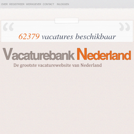
OVER
REGISTREER
WERKGEVER
CONTACT
INLOGGEN
62379
vacatures beschikbaar