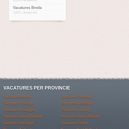
Vacatures Breda
(1831 vacatures)
VACATURES PER PROVINCIE
Vacatures Drenthe
Vacatures Flevoland
Vacatures Friesland
Vacatures Gelderland
Vacatures Groningen
Vacatures Limburg
Vacatures Noord-Brabant
Vacatures Noord-Holland
Vacatures Overijssel
Vacatures Utrecht