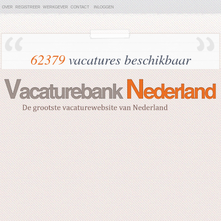
OVER
REGISTREER
WERKGEVER
CONTACT
INLOGGEN
62379
vacatures beschikbaar