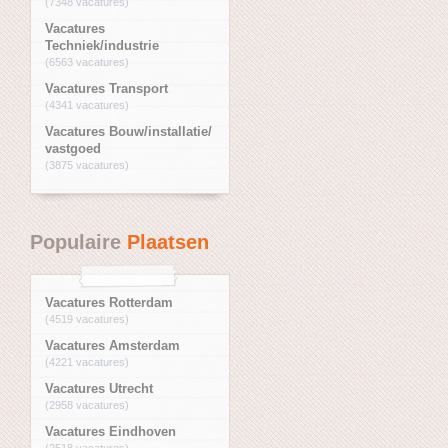
(7348 vacatures)
Vacatures
Techniek/industrie
(6563 vacatures)
Vacatures Transport
(4341 vacatures)
Vacatures Bouw/installatie/
vastgoed
(3875 vacatures)
Populaire
Plaatsen
Vacatures Rotterdam
(4519 vacatures)
Vacatures Amsterdam
(4221 vacatures)
Vacatures Utrecht
(2958 vacatures)
Vacatures Eindhoven
(2518 vacatures)