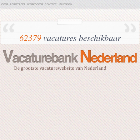
OVER
REGISTREER
WERKGEVER
CONTACT
INLOGGEN
62379
vacatures beschikbaar