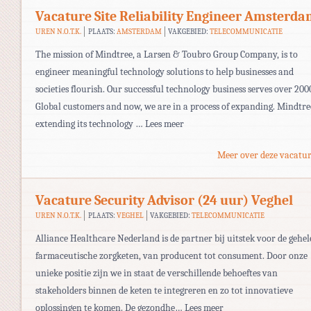
Vacature Site Reliability Engineer Amsterd
UREN N.O.T.K.
PLAATS:
AMSTERDAM
VAKGEBIED:
TELECOMMUNICATIE
The mission of Mindtree, a Larsen & Toubro Group Company, is to
engineer meaningful technology solutions to help businesses and
societies flourish. Our successful technology business serves over 200
Global customers and now, we are in a process of expanding. Mindtree
extending its technology … Lees meer
Meer over deze vacatur
Vacature Security Advisor (24 uur) Veghel
UREN N.O.T.K.
PLAATS:
VEGHEL
VAKGEBIED:
TELECOMMUNICATIE
Alliance Healthcare Nederland is de partner bij uitstek voor de gehel
farmaceutische zorgketen, van producent tot consument. Door onze
unieke positie zijn we in staat de verschillende behoeftes van
stakeholders binnen de keten te integreren en zo tot innovatieve
oplossingen te komen. De gezondhe… Lees meer