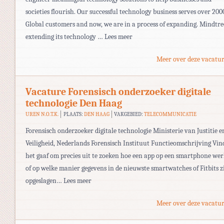
societies flourish. Our successful technology business serves over 200
Global customers and now, we are in a process of expanding. Mindtree
extending its technology … Lees meer
Meer over deze vacatur
Vacature Forensisch onderzoeker digitale
technologie Den Haag
UREN N.O.T.K.
PLAATS:
DEN HAAG
VAKGEBIED:
TELECOMMUNICATIE
Forensisch onderzoeker digitale technologie Ministerie van Justitie e
Veiligheid, Nederlands Forensisch Instituut Functieomschrijving Vind
het gaaf om precies uit te zoeken hoe een app op een smartphone wer
of op welke manier gegevens in de nieuwste smartwatches of Fitbits z
opgeslagen… Lees meer
Meer over deze vacatur