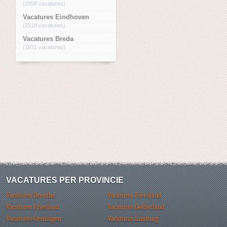
(2958 vacatures)
Vacatures Eindhoven
(2518 vacatures)
Vacatures Breda
(1831 vacatures)
VACATURES PER PROVINCIE
Vacatures Drenthe
Vacatures Flevoland
Vacatures Friesland
Vacatures Gelderland
Vacatures Groningen
Vacatures Limburg