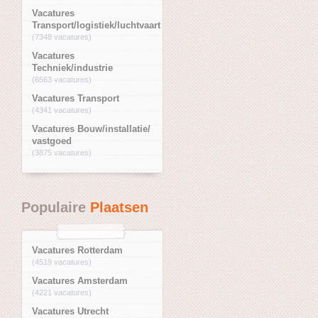
Vacatures
Transport/logistiek/luchtvaart
(7348 vacatures)
Vacatures
Techniek/industrie
(6563 vacatures)
Vacatures Transport
(4341 vacatures)
Vacatures Bouw/installatie/
vastgoed
(3875 vacatures)
Populaire
Plaatsen
Vacatures Rotterdam
(4519 vacatures)
Vacatures Amsterdam
(4221 vacatures)
Vacatures Utrecht