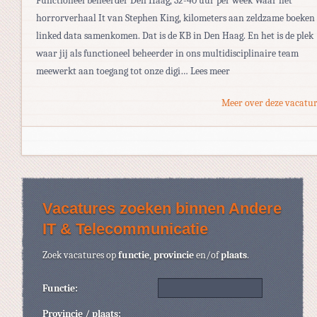
Functioneel beheerder Den Haag, 32-40 uur per week Waar het
horrorverhaal It van Stephen King, kilometers aan zeldzame boeken
linked data samenkomen. Dat is de KB in Den Haag. En het is de plek
waar jij als functioneel beheerder in ons multidisciplinaire team
meewerkt aan toegang tot onze digi… Lees meer
Meer over deze vacatur
Vacatures zoeken binnen Andere
IT & Telecommunicatie
Zoek vacatures op
functie
,
provincie
en/of
plaats
.
Functie:
Provincie / plaats: