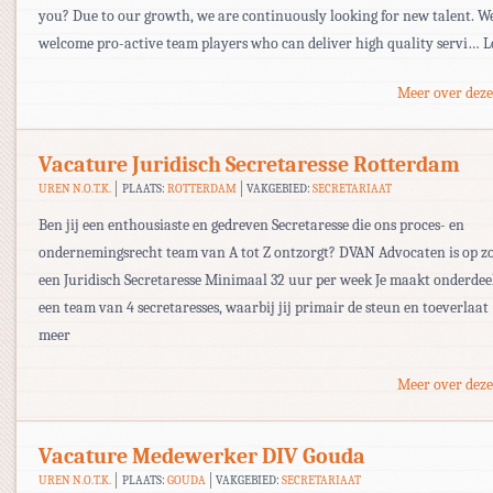
you? Due to our growth, we are continuously looking for new talent. We
welcome pro-active team players who can deliver high quality servi… L
Meer over deze
Vacature Juridisch Secretaresse Rotterdam
UREN N.O.T.K.
PLAATS:
ROTTERDAM
VAKGEBIED:
SECRETARIAAT
Ben jij een enthousiaste en gedreven Secretaresse die ons proces- en
ondernemingsrecht team van A tot Z ontzorgt? DVAN Advocaten is op z
een Juridisch Secretaresse Minimaal 32 uur per week Je maakt onderdee
een team van 4 secretaresses, waarbij jij primair de steun en toeverlaat
meer
Meer over deze
Vacature Medewerker DIV Gouda
UREN N.O.T.K.
PLAATS:
GOUDA
VAKGEBIED:
SECRETARIAAT