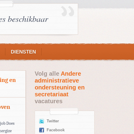
es beschikbaar
DIENSTEN
Volg alle
Andere
ing en
administratieve
ondersteuning en
secretariaat
vacatures
oven
Twitter
job Does
Facebook
nergize