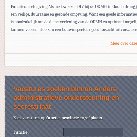
Functieomschrijving Als medewerker DIV bij de ODMH in Gouda draag j
een veilige, duurzame en gezonde omgeving. Want een goede informatie
is noodzakelijk om de dienstverlening van de ODMH zo optimaal mogelij
kunnen voeren. Hoe kan een bouwinspecteur goed toezicht uitvoe… Le
Meer over deze
Vacatures zoeken binnen Andere
administratieve ondersteuning en
secretariaat
Zoek vacatures op
functie
,
provincie
en/of
plaats
.
Functie: