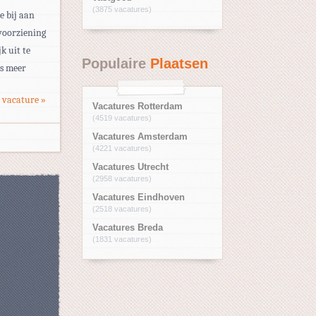
(3875 vacatures)
e bij aan
voorziening
k uit te
Populaire
Plaatsen
es meer
 vacature »
Vacatures Rotterdam
(4519 vacatures)
Vacatures Amsterdam
(4221 vacatures)
Vacatures Utrecht
(2958 vacatures)
Vacatures Eindhoven
(2518 vacatures)
Vacatures Breda
(1831 vacatures)