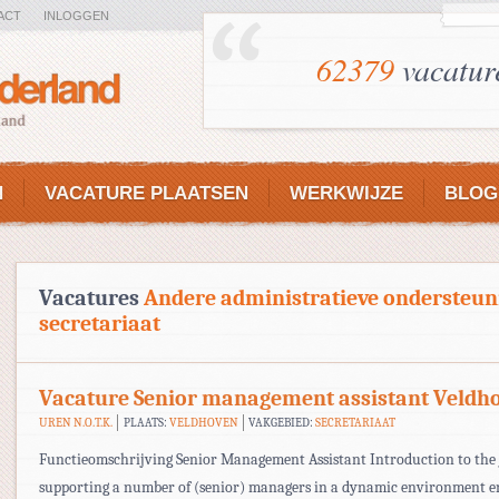
ACT
INLOGGEN
62379
vacatur
N
VACATURE PLAATSEN
WERKWIJZE
BLOG
Vacatures
Andere administratieve ondersteun
secretariaat
Vacature Senior management assistant Veldh
UREN N.O.T.K.
PLAATS:
VELDHOVEN
VAKGEBIED:
SECRETARIAAT
Functieomschrijving Senior Management Assistant Introduction to the 
supporting a number of (senior) managers in a dynamic environment e