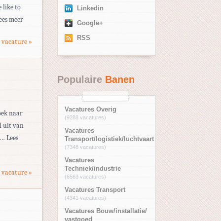
 like to
Linkedin
ees meer
Google+
RSS
 vacature »
Populaire
Banen
Vacatures Overig
oek naar
(9288 vacatures)
l uit van
Vacatures
 … Lees
Transport/logistiek/luchtvaart
(7348 vacatures)
Vacatures
Techniek/industrie
 vacature »
(6563 vacatures)
Vacatures Transport
(4341 vacatures)
Vacatures Bouw/installatie/
vastgoed